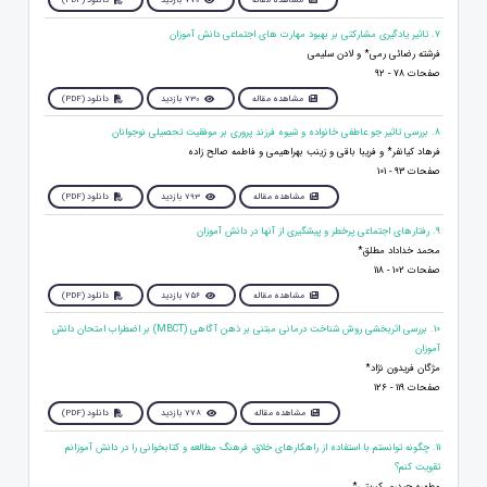
مشاهده مقاله
770 بازدید
دانلود (PDF)
7. تاثير يادگيرى مشاركتى بر بهبود مهارت هاى اجتماعى دانش آموزان
فرشته رضائی رمی* و لادن سلیمی
صفحات 78 - 92
مشاهده مقاله
730 بازدید
دانلود (PDF)
8. بررسی تاثیر جو عاطفی خانواده و شیوه فرزند پروری بر موفقیت تحصیلی نوجوانان
فرهاد کیانفر* و فریبا باقی و زینب بهراهیمی و فاطمه صالح زاده
صفحات 93 - 101
مشاهده مقاله
793 بازدید
دانلود (PDF)
9. رفتارهای اجتماعی پرخطر و پیشگیری از آنها در دانش آموزان
محمد خداداد مطلق*
صفحات 102 - 118
مشاهده مقاله
756 بازدید
دانلود (PDF)
10. بررسی اثربخشی روش شناخت درمانی مبتنی بر ذهن آگاهی (MBCT) بر اضطراب امتحان دانش
آموزان
مژگان فریدون نژاد*
صفحات 119 - 126
مشاهده مقاله
778 بازدید
دانلود (PDF)
11. چگونه توانستم با استفاده از راهکارهای خلاق، فرهنگ مطالعه و کتابخوانی را در دانش آموزانم
تقویت کنم؟
مطهره حیدری کبریتی*