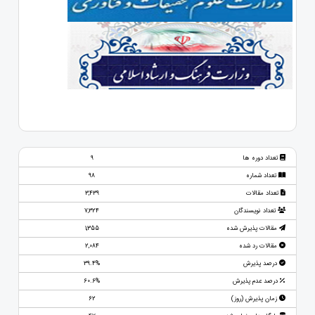
تعداد دوره ها
9
تعداد شماره
98
تعداد مقالات
3,439
تعداد نویسندگان
7,324
مقالات پذیرش شده
1,355
مقالات رد شده
2,084
درصد پذیرش
39.4%
درصد عدم پذیرش
60.6%
زمان پذیرش (روز)
62