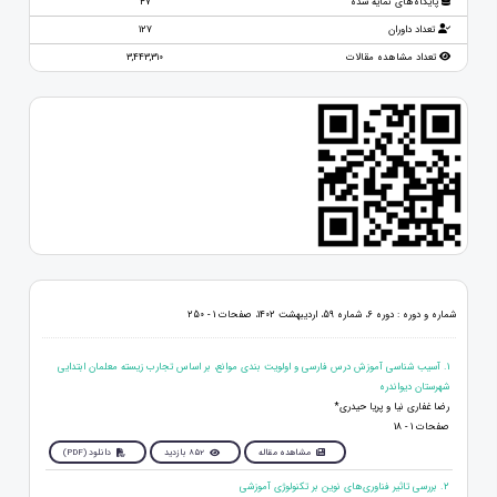
پایگاه‌های نمایه شده
47
تعداد داوران
127
تعداد مشاهده مقالات
3,443,310
شماره و دوره : دوره 6، شماره 59، اردیبهشت 1402، صفحات 1 - 250
1. آسیب شناسی آموزش درس فارسی و اولویت بندی موانع، بر اساس تجارب زیسته معلمان ابتدایی
شهرستان دیواندره
رضا غفاری نیا و پریا حیدری*
صفحات 1 - 18
مشاهده مقاله
852 بازدید
دانلود (PDF)
2. بررسی تاثیر فناوری‌های نوین بر تکنولوژی آموزشی