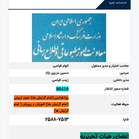
شناسنامه نشریه
صاحب امتیاز و مدیر مسئول:
الهام قیاسی
سردبیر:
حسین عزیزی نژاد
مدیر داخلی:
زینب قیاسی
شماره مجوز انتشار
80410
روانشناسی (تمام گرایش ها)- علوم تربیتی
حیطه فعالیت:
(تمام گرایش ها)- آموزش و پرورش ( تمام
گرایش ها)
2588-7513
شاپا:
اعضای هیات تحریریه