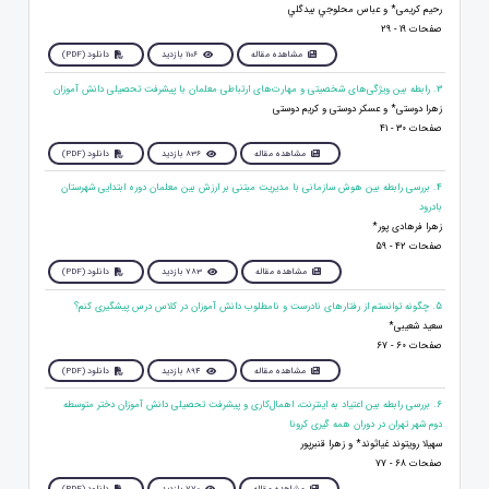
رحیم کریمی* و عباس محلوجي بيدگلي
صفحات 19 - 29
مشاهده مقاله
1106 بازدید
دانلود (PDF)
3. رابطه بین ویژگی‌های شخصیتی و مهارت‌های ارتباطی معلمان با پیشرفت تحصیلی دانش آموزان
زهرا دوستی* و عسکر دوستی و کریم دوستی
صفحات 30 - 41
مشاهده مقاله
836 بازدید
دانلود (PDF)
4. بررسی رابطه بین هوش سازمانی با مدیریت مبتنی بر ارزش بین معلمان دوره ابتدایی شهرستان
بادرود
زهرا فرهادی پور*
صفحات 42 - 59
مشاهده مقاله
783 بازدید
دانلود (PDF)
5. چگونه توانستم از رفتارهای نادرست و نامطلوب دانش آموزان در کلاس درس پیشگیری کنم؟
سعید شعیبی*
صفحات 60 - 67
مشاهده مقاله
894 بازدید
دانلود (PDF)
6. بررسی رابطه بین اعتیاد به اینترنت، اهمال‌کاری و پیشرفت تحصیلی دانش آموزان دختر متوسطه
دوم شهر تهران در دوران همه گیری کرونا
سهیلا رویتوند غیاثوند* و زهرا قنبرپور
صفحات 68 - 77