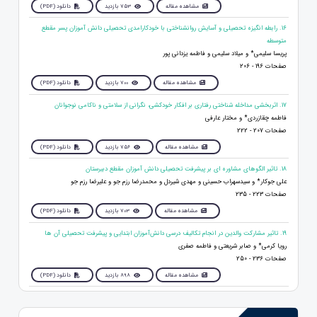
مشاهده مقاله
753 بازدید
دانلود (PDF)
16. رابطه انگیزه تحصیلی و آسایش روانشناختی با خودکارامدی تحصیلی دانش آموزان پسر مقطع
متوسطه
پریسا سلیمی* و میلاد سلیمی و فاطمه یزدانی پور
صفحات 196 - 206
مشاهده مقاله
700 بازدید
دانلود (PDF)
17. اثربخشی مداخله شناختی رفتاری بر افکار خودکشی، نگرانی از سلامتی و ناکامی نوجوانان
فاطمه چقازردی* و مختار عارفی
صفحات 207 - 222
مشاهده مقاله
756 بازدید
دانلود (PDF)
18. تاثیر الگوهای مشاوره‌ ای بر پیشرفت تحصیلی دانش‌ آموزان مقطع دبیرستان
علی جوکار* و سیدسهراب حسینی و مهدی شیردل و محمدرضا رزم جو و علیرضا رزم جو
صفحات 223 - 235
مشاهده مقاله
703 بازدید
دانلود (PDF)
19. تاثیر مشارکت والدین در انجام تکالیف درسی دانش‌آموزان ابتدایی و پیشرفت تحصیلی آن‌ ها
رویا کرمی* و صابر شریعتی و فاطمه صفری
صفحات 236 - 250
مشاهده مقاله
898 بازدید
دانلود (PDF)