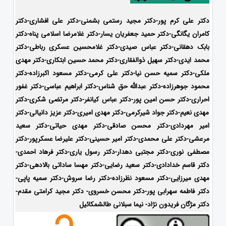
دکتر علی کرم پور-دکتر مجید رستمی بشمنی-دکتر علی افشاری-
دکتر
کامران یگانگی-دکتر حمید جعفریان یسار-دکتر غلامرضا اسلامی پناه-دکتر
بابک دهقانی-دکتر عباس صیدی-دکتر غلامحسین عسکری رباطی-دکتر
محمد ایدی-دکتر سهیل ذوالفقاری-دکتر محمد حسین ابتکاری-
دکتر مهدی
ملکی-دکتر سمیه حسن نیا-دکتر علی کرمی-دکتر مسعود اکبرزاده-دکتر
محمود جوهرزاده-دکتر عبدالله حق شناس-دکتر ابراهیم عباسی-دکتر غفور
احراری-دکتر حسن امین پور-دکتر عباس کیانفر-دکتر مرتضی شکری-دکتر
مهدی نعیم-دکتر جواد شیرکرمی-دکتر مهدی امیری-دکتر عزیز دانیالی-دکتر
امیر مهردادی-دکتر محسن صادقی-دکتر مهدی حیاتی-دکتر سعید
مرعشی-دکتر علی محمدی-دکتر امیر حسینی-دکتر علیرضا عسکرپور-دکتر
مصطفی نوری-دکتر مجتبی دهدار-دکتر رسول یاری-دکتر فرهاد احمدی-
دکتر قاسم خدادادی-دکتر سعید رضایی-دکتر مهسا ساداتی بالادهی-دکتر
مهدی میرزایی-
دکتر مسعود نظرزاده-دکتر رضا سروش-دکتر سمیه پاپی-
دکتر فاطمه سهرابی پور-
دکتر محسن خسروی- دکتر مجید کرامتی مقدم-
دکتر مژگان فریدون نژاد- نیما سبلانی طالشمکائیل