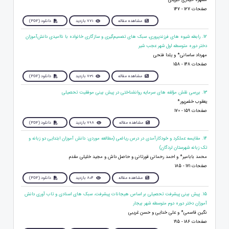
صفحات 127 - 147
مشاهده مقاله
771 بازدید
دانلود (PDF)
12. رابطه شیوه های فرزندپروری، سبک های تصمیم‌گیری و سازگاری خانواده با ناامیدی دانش‌آموزان
دختر دوره متوسطه اول شهر عجب شیر
مهرداد ساسانی* و یلدا فتحی
صفحات 148 - 158
مشاهده مقاله
731 بازدید
دانلود (PDF)
13. بررسی نقش مؤلفه های سرمایه روانشناختی در پیش بینی موفقیت تحصیلی
یعقوب خضرپور*
صفحات 159 - 170
مشاهده مقاله
798 بازدید
دانلود (PDF)
14. مقایسه عملکرد و خودکارآمدی در درس ریاضی (مطالعه موردی: دانش آموزان ابتدایی دو زبانه و
تک زبانه شهرستان لردگان)
محمد بابامیر* و احمد رحمانی قورتانی و حاصل داش و مجید خلیلی مقدم
صفحات 171 - 185
مشاهده مقاله
804 بازدید
دانلود (PDF)
15. پیش بینی پیشرفت تحصیلی بر اساس هیجانات پیشرفت، سبک های اسنادی و تاب آوری دانش
آموزان دختر دوره دوم متوسطه شهر بیجار
نگین قاسمی* و علی خدایی و حسن غریبی
صفحات 186 - 195