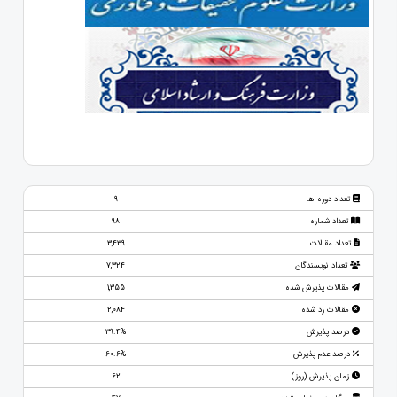
تعداد دوره ها
9
تعداد شماره
98
تعداد مقالات
3,439
تعداد نویسندگان
7,324
مقالات پذیرش شده
1,355
مقالات رد شده
2,084
درصد پذیرش
39.4%
درصد عدم پذیرش
60.6%
زمان پذیرش (روز)
62