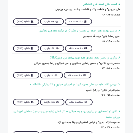
7. آسیب های شبکه های اجتماعی
علی خیجی* و فاطمه بیک و فاطمه علیشاهی و مریم برزمینی
صفحات 84 - 94
مشاهده مقاله
809 بازدید
دانلود (PDF)
8. بررسی مهارت های‏ حرفه ‏ای معلمان و تاثیر آن در فرآیند یاددهی- یادگیری
امین رمشکانیان* و یدالله حمیدیان
صفحات 95 - 107
مشاهده مقاله
956 بازدید
دانلود (PDF)
9. نوآوری در تحلیل رفتار متقابل کلید بهبود روابط بین فردی(NTA)
محسن علی بالائی* و حسن رضایی جمالویی و امیر قمرانی و رضا جعفری هرندی
صفحات 108 - 114
مشاهده مقاله
901 بازدید
دانلود (PDF)
10. بررسي نقاط مثبت و منفي بحران كرونا در آموزش مجازي و الكترونيكي دانشگاه ها
مریم تقوایی یزدی* و زهرا ادیبی
صفحات 115 - 127
مشاهده مقاله
825 بازدید
دانلود (PDF)
11. نقش توانمندسازی در پیش‌بینی دو بعد حیاتی عملکردشغلی (وظیفه‌ای و زمینه‌ای) معلمان آموزش و
پرورش مشهد
معصومه ترک آبادی* و نرگس آهنچیان و وفا ارجمندی‌ نژاد
صفحات 128 - 139