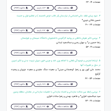
صفحات 14 - 23
مشاهده مقاله
1076 بازدید
دانلود (PDF)
3. نمود زیبای تفقد مالی اجتماعی از نیازمندان (در قالب قرض الحسنه ) در تعالیم قران و حدیث
حسین جلائی نوبری*
صفحات 24 - 40
مشاهده مقاله
796 بازدید
دانلود (PDF)
4. بررسی تاثیر هوش عاطفی بر روحیه کارآفرینی دانشجویان دانشگاه سیستان و بلوچستان
رضا حسین بر* و مهران رجبی و عبدالمجید ایمانی
صفحات 41 - 53
مشاهده مقاله
964 بازدید
دانلود (PDF)
5. ارتباط استرس و فرسودگی شغلی با اضافه وزن، قند و چربی خون دبیران تربیت بدنی و تاثیر تمرین
در منزل بر تغییرات آنها
محمد علی کهن پور و زهرا کوهستانی سینی* و سعیده سنگ سفیدی و سعیده عزیزیان و وحیده
گرگیج
صفحات 54 - 67
مشاهده مقاله
828 بازدید
دانلود (PDF)
6. بررسی رابطه بین عدالت سازمانی و اعتماد سازمانی با فضیلت سازمانی در معلمان منطقه زیدون
سید عبدالمجید افرازی* و طاهره بهمنی و زهرا سادات افرازی
صفحات 68 - 83
مشاهده مقاله
796 بازدید
دانلود (PDF)