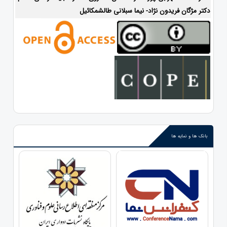
دکتر مژگان فریدون نژاد- نیما سبلانی طالشمکائیل
بانک ها و نمایه ها