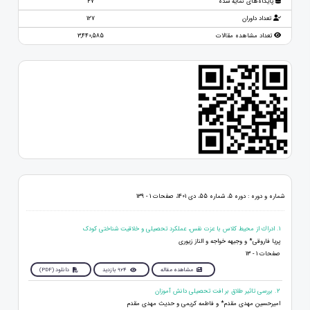
پایگاه‌های نمایه شده
47
تعداد داوران
127
تعداد مشاهده مقالات
3,440,585
شماره و دوره : دوره 5، شماره 55، دی 1401، صفحات 1 - 139
1. ادراك از محیط کلاس با عزت نفس، عملکرد تحصیلی و خلاقیت شناختی کودک
پریا فاروقی* و وجیهه خواجه و الناز زیوری
صفحات 1 - 13
مشاهده مقاله
924 بازدید
دانلود (PDF)
2. بررسی تاثیر طلاق بر افت تحصیلی دانش آموزان
امیرحسین مهدی مقدم* و فاطمه کریمی و حدیث مهدی مقدم