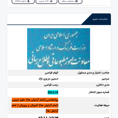
مشاهده مقاله
874 بازدید
دانلود (PDF)
شناسنامه نشریه
صاحب امتیاز و مدیر مسئول:
الهام قیاسی
سردبیر:
حسین عزیزی نژاد
مدیر داخلی:
زینب قیاسی
شماره مجوز انتشار
80410
روانشناسی (تمام گرایش ها)- علوم تربیتی
حیطه فعالیت:
(تمام گرایش ها)- آموزش و پرورش ( تمام
گرایش ها)