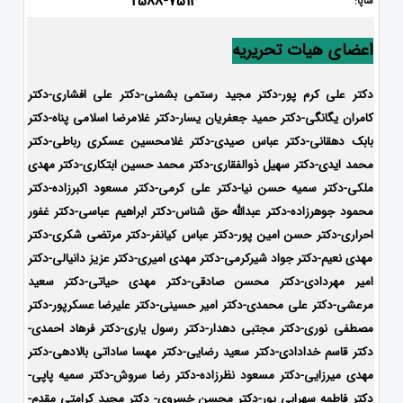
2588-7513
شاپا:
اعضای هیات تحریریه
دکتر علی کرم پور-دکتر مجید رستمی بشمنی-دکتر علی افشاری-
دکتر
کامران یگانگی-دکتر حمید جعفریان یسار-دکتر غلامرضا اسلامی پناه-دکتر
بابک دهقانی-دکتر عباس صیدی-دکتر غلامحسین عسکری رباطی-دکتر
محمد ایدی-دکتر سهیل ذوالفقاری-دکتر محمد حسین ابتکاری-
دکتر مهدی
ملکی-دکتر سمیه حسن نیا-دکتر علی کرمی-دکتر مسعود اکبرزاده-دکتر
محمود جوهرزاده-دکتر عبدالله حق شناس-دکتر ابراهیم عباسی-دکتر غفور
احراری-دکتر حسن امین پور-دکتر عباس کیانفر-دکتر مرتضی شکری-دکتر
مهدی نعیم-دکتر جواد شیرکرمی-دکتر مهدی امیری-دکتر عزیز دانیالی-دکتر
امیر مهردادی-دکتر محسن صادقی-دکتر مهدی حیاتی-دکتر سعید
مرعشی-دکتر علی محمدی-دکتر امیر حسینی-دکتر علیرضا عسکرپور-دکتر
مصطفی نوری-دکتر مجتبی دهدار-دکتر رسول یاری-دکتر فرهاد احمدی-
دکتر قاسم خدادادی-دکتر سعید رضایی-دکتر مهسا ساداتی بالادهی-دکتر
مهدی میرزایی-
دکتر مسعود نظرزاده-دکتر رضا سروش-دکتر سمیه پاپی-
دکتر فاطمه سهرابی پور-
دکتر محسن خسروی- دکتر مجید کرامتی مقدم-