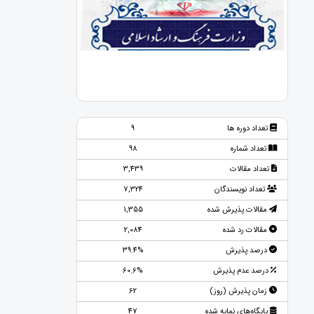
تعداد دوره ها
9
تعداد شماره
98
تعداد مقالات
3,439
تعداد نویسندگان
7,324
مقالات پذیرش شده
1,355
مقالات رد شده
2,084
درصد پذیرش
39.4%
درصد عدم پذیرش
60.6%
زمان پذیرش (روز)
62
پایگاه‌های نمایه شده
47