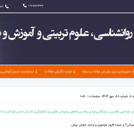
09216189337
تما
محورهای مورد پذیرش مقاله در مجله
فرمت نگارش مقالات
درخواست صدور گواهی پذ
 105
مان شناختی-رفتاری بر سازگاری فردی والدین،کاهش وسواس فکری و تکانشگری مادران دارای کودکان با تا
ه سرائی* و سیده افروز موسوی و وحید خوش روش