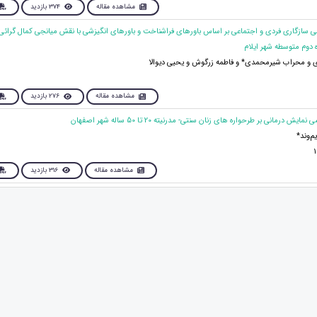
مشاهده مقاله
374 بازدید
لی سازگاری فردی و اجتماعی بر اساس باورهای فراشناخت و باورهای انگیزشی با نقش میانجی کمال گرائی
 دوم متوسطه شهر ایلام
 و محراب شیرمحمدی* و فاطمه زرگوش و یحیی دیوالا
مشاهده مقاله
276 بازدید
م‌وند*
مشاهده مقاله
316 بازدید