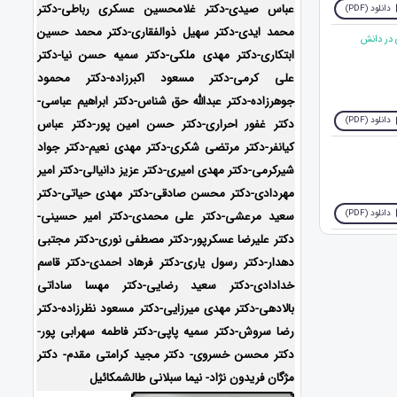
عباس صیدی-دکتر غلامحسین عسکری رباطی-دکتر
دانلود (PDF)
محمد ایدی-دکتر سهیل ذوالفقاری-دکتر محمد حسین
 در دانش
ابتکاری-
دکتر مهدی ملکی-دکتر سمیه حسن نیا-دکتر
علی کرمی-دکتر مسعود اکبرزاده-دکتر محمود
جوهرزاده-دکتر عبدالله حق شناس-دکتر ابراهیم عباسی-
دانلود (PDF)
دکتر غفور احراری-دکتر حسن امین پور-دکتر عباس
کیانفر-دکتر مرتضی شکری-دکتر مهدی نعیم-دکتر جواد
شیرکرمی-دکتر مهدی امیری-دکتر عزیز دانیالی-دکتر امیر
مهردادی-دکتر محسن صادقی-دکتر مهدی حیاتی-دکتر
دانلود (PDF)
سعید مرعشی-دکتر علی محمدی-دکتر امیر حسینی-
دکتر علیرضا عسکرپور-دکتر مصطفی نوری-دکتر مجتبی
دهدار-دکتر رسول یاری-دکتر فرهاد احمدی-
دکتر قاسم
خدادادی-دکتر سعید رضایی-دکتر مهسا ساداتی
بالادهی-دکتر مهدی میرزایی-
دکتر مسعود نظرزاده-دکتر
رضا سروش-دکتر سمیه پاپی-دکتر فاطمه سهرابی پور-
دکتر محسن خسروی- دکتر مجید کرامتی مقدم- دکتر
مژگان فریدون نژاد- نیما سبلانی طالشمکائیل