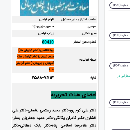
دانلود (PDF)
صاحب امتیاز و مدیر مسئول:
الهام قیاسی
سردبیر:
حسین عزیزی نژاد
مدیر داخلی:
زینب قیاسی
دانلود (PDF)
شماره مجوز انتشار
80410
روانشناسی (تمام گرایش ها)-
علوم تربیتی (تمام گرایش ها)-
حیطه فعالیت:
آموزش و پرورش ( تمام گرایش
دانلود (PDF)
ها)
طرابی در
2588-7513
شاپا:
اعضای هیات تحریریه
دانلود (PDF)
دکتر علی کرم پور-دکتر مجید رستمی بشمنی-دکتر علی
افشاری-
دکتر کامران یگانگی-دکتر حمید جعفریان یسار-
دکتر غلامرضا اسلامی پناه-دکتر بابک دهقانی-دکتر