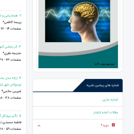
2. هنجاریابی و اعتبار سنجی پرسشنامه همدلی کودکان در جامعه ی ایرانی
پریسا کاظمی*
صفحات 14 - 22
3. اثر بخشی آموزش ذهن آگاهی بر اضطراب صفت بیماران شخصیت مرزی
خدیجه نظری*
صفحات 23 - 37
4. ارائه مدل 
نوجوانان شهر ایل
شماره های پیشین نشریه
شیرین حاتمی*
صفحات 38 - 58
شماره جاری
مقالات آماده انتشار
5. تأثیر پروتکل آموزش بخشودگی بر صمیمت زناشویی و مدل های ارتباطی زنان متقاضی طلاق شهر رامسر
فاطمه محمدی تپه
دوره 9
صفحات 59 - 68