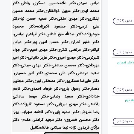
عباس صیدی-دکتر غلامحسین عسکری رباطی-دکتر
محمد ایدی-دکتر سهیل ذوالفقاری-دکتر محمد حسین
ابتکاری-
دکتر مهدی ملکی-دکتر سمیه حسن نیا-دکتر
دانلود (PDF)
علی کرمی-دکتر مسعود اکبرزاده-دکتر محمود
جوهرزاده-دکتر عبدالله حق شناس-دکتر ابراهیم عباسی-
دکتر غفور احراری-دکتر حسن امین پور-دکتر عباس
کیانفر-دکتر مرتضی شکری-دکتر مهدی نعیم-دکتر جواد
دانلود (PDF)
شیرکرمی-دکتر مهدی امیری-دکتر عزیز دانیالی-دکتر امیر
دانش آموزان
مهردادی-دکتر محسن صادقی-دکتر مهدی حیاتی-دکتر
سعید مرعشی-دکتر علی محمدی-دکتر امیر حسینی-
دکتر علیرضا عسکرپور-دکتر مصطفی نوری-دکتر مجتبی
دهدار-دکتر رسول یاری-دکتر فرهاد احمدی-
دکتر قاسم
دانلود (PDF)
خدادادی-دکتر سعید رضایی-دکتر مهسا ساداتی
بالادهی-دکتر مهدی میرزایی-
دکتر مسعود نظرزاده-دکتر
رضا سروش-دکتر سمیه پاپی-دکتر فاطمه سهرابی پور-
دکتر محسن خسروی- دکتر مجید کرامتی مقدم- دکتر
دانلود (PDF)
مژگان فریدون نژاد- نیما سبلانی طالشمکائیل