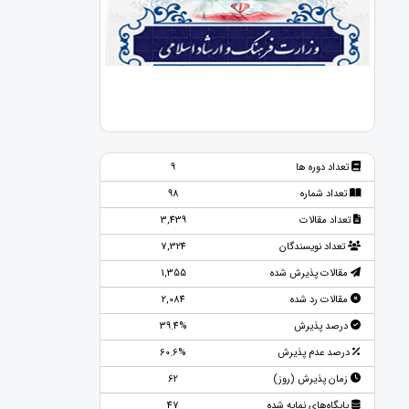
تعداد دوره ها
9
تعداد شماره
98
تعداد مقالات
3,439
تعداد نویسندگان
7,324
مقالات پذیرش شده
1,355
مقالات رد شده
2,084
درصد پذیرش
39.4%
درصد عدم پذیرش
60.6%
زمان پذیرش (روز)
62
پایگاه‌های نمایه شده
47