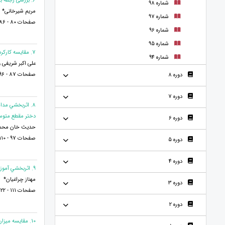
6. بررسی رابطه بین استفاده از فضای مجازی و هویت در دانش آموزان
شماره 98
مریم شیرخانی*
شماره 97
صفحات 80 - 86
شماره 96
شماره 95
7. مقایسه کارکردهای اجرایی دانش آموزان دوره ابتدایی دارا و فاقد مهارت محاسبه ذهنی
شماره 94
علی اکبر شریفی 
صفحات 87 - 96
دوره 8
دوره 7
8. اثربخشي مدا
دختر مقطع متوس
دوره 6
حدیث خان محمدی
صفحات 97 - 110
دوره 5
دوره 4
9. اثربخشي آموزش مهارت جرات ورزي بر كاهش رفتارهاي پرخطر و خود بازداري هيجاني دانش آموزان دختر مقطع متوسطه دوم
مهناز چراغیان*
دوره 3
صفحات 111 - 122
دوره 2
10. مقایسه میزان شادکامی، احساسات مثبت و بهداشت روانی در میان سالمندان شهری و روستایی