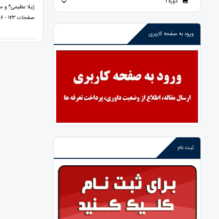
دوره 1
ژیلا عظیمی* و س
صفحات 123 - 136
ورود به صفحه کاربری
ثبت نام