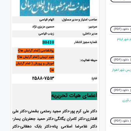
صاحب امتیاز و مدیر مسئول:
الهام قیاسی
سردبیر:
حسین عزیزی نژاد
دانلود (PDF)
مدیر داخلی:
زینب قیاسی
شماره مجوز انتشار
80410
روانشناسی (تمام گرایش ها)-
علوم تربیتی (تمام گرایش ها)-
دانلود (PDF)
حیطه فعالیت:
آموزش و پرورش ( تمام گرایش
ها)
2588-7513
شاپا:
دانلود (PDF)
اعضای هیات تحریریه
دکتر علی کرم پور-دکتر مجید رستمی بشمنی-دکتر علی
افشاری-
دکتر کامران یگانگی-دکتر حمید جعفریان یسار-
دانلود (PDF)
دکتر غلامرضا اسلامی پناه-دکتر بابک دهقانی-دکتر