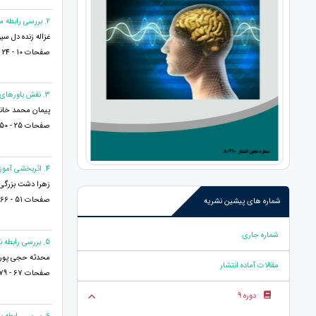
2. بررسی رابطه مدیریت مدرسه محور و کیفیت تعاملات معلم دانش آموز: نقش میانجی اخلاق حرفه‌ای معلمان
غزاله زنده دل سی
صفحات 10 - 24
3. نقش باورهای معرفت شناختی و شایستگی های هیجانی-اجتماعی در بهزیستی تحصیلی دانش آموزان پسر متوسطه دوم شهر ایلام
پیمان محمد خانی
صفحات 25 - 50
4. اثربخشی آموزش مبتنی بر ذهن آگاهی بر کاهش شدت درد، اضطراب و تحمل پریشانی در زنان مبتلا به مولتیپل اسکلروزیس شهر اهواز
زهرا دشت بزرگی
صفحات 51 - 66
شماره های پیشین نشریه
شماره جاری
5. بررسی رابطه نشخوارفکری و اضطراب مرگ با درماندگی آموخته شده مراقبان بیماران خاص (سرطان) با نقش میانجی تاب‌آوری
محدثه حجی پور چ
مقالات آماده انتشار
صفحات 67 - 79
دوره 9