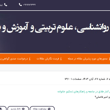
09216189337
تما
محورهای مورد پذیرش مقاله در مجله
فرمت نگارش مقالات
درخواست صدور گواهی پذ
 136
 امیر فاضلی*
مشاهده مقاله
581 بازدید