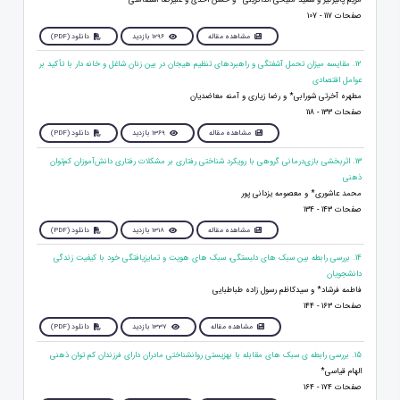
صفحات 117 - 107
مشاهده مقاله
1296 بازدید
دانلود (PDF)
12. مقایسه میزان تحمل آشفتگی و راهبردهای تنظیم هیجان در بین زنان شاغل و خانه دار با تأکید بر
عوامل اقتصادی
مطهره آخرتی شورابی* و رضا زیاری و آمنه معاضدیان
صفحات 133 - 118
مشاهده مقاله
1369 بازدید
دانلود (PDF)
13. اثربخشی بازی‌درمانی گروهی با رویکرد شناختی رفتاری بر مشکلات رفتاری دانش‌آموزان کم‌توان
ذهنی
محمد عاشوری* و معصومه یزدانی پور
صفحات 143 - 134
مشاهده مقاله
1318 بازدید
دانلود (PDF)
14. بررسی رابطه بین سبک های دلبستگی، سبک های هویت و تمایزیافتگی خود با کیفیت زندگی
دانشجویان
فاطمه فرشاد* و سیدکاظم رسول زاده طباطبایی
صفحات 163 - 144
مشاهده مقاله
1337 بازدید
دانلود (PDF)
15. بررسی رابطه ی سبک های مقابله با بهزیستی روانشناختی مادران دارای فرزندان کم توان ذهنی
الهام قیاسی*
صفحات 174 - 164