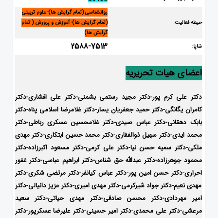
روانشناسی (تمام گرایش ها)- علوم تربیتی
حیطه فعالیت:
(تمام گرایش ها)- آموزش و پرورش ( تمام
گرایش ها)
2588-7513
شاپا:
اعضای هیات تحریریه
دکتر علی کرم پور-دکتر مجید رستمی بشمنی-دکتر علی افشاری-
دکتر
کامران یگانگی-دکتر حمید جعفریان یسار-دکتر غلامرضا اسلامی پناه-دکتر
بابک دهقانی-دکتر عباس صیدی-دکتر غلامحسین عسکری رباطی-دکتر
محمد ایدی-دکتر سهیل ذوالفقاری-دکتر محمد حسین ابتکاری-
دکتر مهدی
ملکی-دکتر سمیه حسن نیا-دکتر علی کرمی-دکتر مسعود اکبرزاده-دکتر
محمود جوهرزاده-دکتر عبدالله حق شناس-دکتر ابراهیم عباسی-دکتر غفور
احراری-دکتر حسن امین پور-دکتر عباس کیانفر-دکتر مرتضی شکری-دکتر
مهدی نعیم-دکتر جواد شیرکرمی-دکتر مهدی امیری-دکتر عزیز دانیالی-دکتر
امیر مهردادی-دکتر محسن صادقی-دکتر مهدی حیاتی-دکتر سعید
مرعشی-دکتر علی محمدی-دکتر امیر حسینی-دکتر علیرضا عسکرپور-دکتر