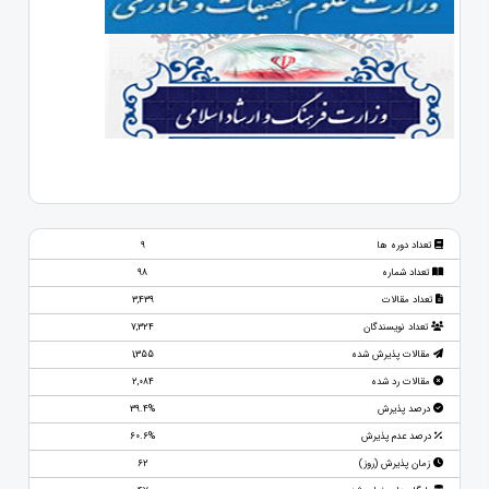
تعداد دوره ها
9
تعداد شماره
98
تعداد مقالات
3,439
تعداد نویسندگان
7,324
مقالات پذیرش شده
1,355
مقالات رد شده
2,084
درصد پذیرش
39.4%
درصد عدم پذیرش
60.6%
زمان پذیرش (روز)
62