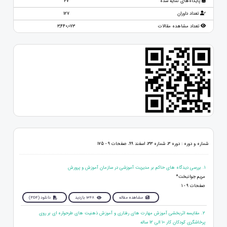
پایگاه‌های نمایه شده
47
تعداد داوران
127
تعداد مشاهده مقالات
3,440,073
شماره و دوره : دوره 3، شماره 33، اسفند 99، صفحات 9 - 175
1. بررسی دیدگاه های حاکم بر مدیریت آموزشی در سازمان آموزش و پرورش
مریم جوانبخت*
صفحات 9 - 1
مشاهده مقاله
1368 بازدید
دانلود (PDF)
2. مقایسه اثربخشی آموزش مهارت های رفتاری و آموزش ذهنیت های طرحواره ای بر روی
پرخاشگری کودکان کار 10 الی 12 ساله