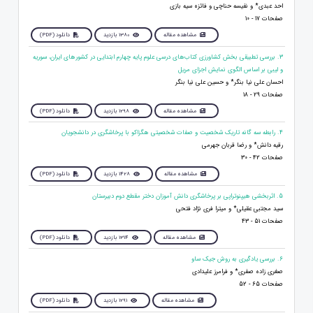
احد عبدی* و نفیسه حناچی و فائزه سیه بازی
صفحات 17 - 10
مشاهده مقاله
1380 بازدید
دانلود (PDF)
3. بررسی تطبیقی بخش کشاورزی کتاب‌های درسی علوم پایه چهارم ابتدایی در کشور‌های ایران، سوریه
و لیبی بر اساس الگوی نمایش اجزای مریل
احسان علی نیا بنگر* و حسین علی نیا بنگر
صفحات 29 - 18
مشاهده مقاله
1298 بازدید
دانلود (PDF)
4. رابطه سه گانه تاریک شخصیت و صفات شخصیتی هگزاکو با پرخاشگری در دانشجویان
رقیه دانش* و رضا قربان جهرمی
صفحات 42 - 30
مشاهده مقاله
1428 بازدید
دانلود (PDF)
5. اثربخشی هیپنوتراپی بر پرخاشگری دانش آموزان دختر مقطع دوم دبیرستان
سید مجتبی عقیلی* و میترا فری نژاد فتحی
صفحات 51 - 43
مشاهده مقاله
1314 بازدید
دانلود (PDF)
6. بررسی يادگيری به روش جيک ساو
صغری زاده صفری* و فرامرز علیدادی
صفحات 65 - 52
مشاهده مقاله
1291 بازدید
دانلود (PDF)