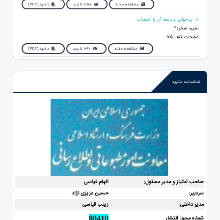
مشاهده مقاله
1258 بازدید
دانلود (PDF)
16. بی‌خوابی و رابطه آن با اضطراب
نجیبه صخره*
صفحات 187 - 175
مشاهده مقاله
1360 بازدید
دانلود (PDF)
شناسنامه نشریه
صاحب امتیاز و مدیر مسئول:
الهام قیاسی
سردبیر:
حسین عزیزی نژاد
مدیر داخلی:
زینب قیاسی
شماره مجوز انتشار
80410