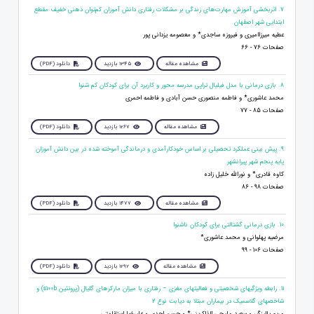
7. اثربخشی آموزش مهارت‌های زندگی بر مشکلات رفتاری دانش‌ آموزان کم‌توان ذهنی خفیف مقطع
ابتدایی شهر اصفهان
عطیه میرزاامیری و فیروزه ساجدی* و معصومه یزدانی پور
صفحات 76 - 66
مشاهده مقاله
1345 بازدید
دانلود (PDF)
8. بازی درمانی با مدل فیلیال تراپی مدرسه محور و کاریرد آن برای کودکان کم شنوا
محمد عاشوری* و فاطمه منصوری حسن آبادی و فاطمه احمری
صفحات 85 - 77
مشاهده مقاله
1267 بازدید
دانلود (PDF)
9. پیش بینی عملکرد تحصیلی بر اساس خودکارآمدی و درماندگی آموخته شده در بین دانش آموزان
پایه پنجم شهر پیرانشهر
کاوه قادری* و نورالله خلیل زاده
صفحات 98 - 86
مشاهده مقاله
1477 بازدید
دانلود (PDF)
10. بازی‌‌ درمانی گشتالتی برای کودکان ناشنوا
مرضیه پهلوانی و محمد عاشوری*
صفحات 106 - 99
مشاهده مقاله
1292 بازدید
دانلود (PDF)
11. رابطه ویژگیهای شخصیتی و فعالیتهای مغزی – رفتاری با میزان مارکرهای گلیال (پروتئین s100b) و
شاخصهای گلاسمیک در بیماران مبتلا به دیابت نوع 2
مریم پالیزگیر و سعید ملیحی الذاکرینی* و حسن احدی و علیرضا استقامتی