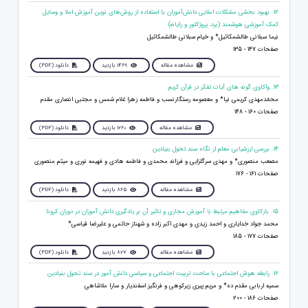
12. بهبود بخشی مشکلات املایی دانش‌آموزان با استفاده از روش‌های نوین آموزش املا و وسایل
کمک آموزشی هوشمند (برد، پروژکتور و رایانه)
نیما سبلانی طالشمکائیل* و خیام سبلانی طالشمکائیل
صفحات 147 - 135
مشاهده مقاله
1469 بازدید
دانلود (PDF)
13. واکاوی گونه های آیات تفکر در قرآن کریم
محمّدمهدی کریمی نیا* و معصومه رستگارنسب و فاطمه زهرا غلام شمس و مجتبی انصاری مقدم
صفحات 160 - 148
مشاهده مقاله
1260 بازدید
دانلود (PDF)
14. بررسی ارزشیابی معلم از نگاه سند تحول بنیادین
مصعب منصوری* و مهدی سرگلزایی و فرزانه محمدی و فاطمه هادی و فهیمه نوری و میثم منصوری
صفحات 161 - 176
مشاهده مقاله
865 بازدید
دانلود (PDF)
15. بازکاوی مفاهیم مرتبط با آموزش مجازی و تاثیر آن بر یادگیری دانش آموزان در دوران کرونا
محمد جواد خدایاری و احمد زیدی و مهدی اکبر زاده و شهناز حاتمی و علیرضا قیاسی*
صفحات 177 - 185
مشاهده مقاله
827 بازدید
دانلود (PDF)
16. رابطه هوش اجتماعی با ساحت تربیت اجتماعی و سیاسی دانش آموز در سند تحول بنیادین
سمیه اربابی مقدم ده* و مریم پیری زیرکوهی و فرنگیز اسفندیار و سارا ملاشاهی
صفحات 186 - 200