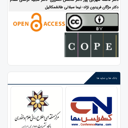
دکتر مژگان فریدون نژاد- نیما سبلانی طالشمکائیل
بانک ها و نمایه ها