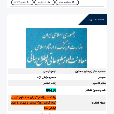
مشاهده مقاله
706 بازدید
دانلود (PDF)
شناسنامه نشریه
صاحب امتیاز و مدیر مسئول:
الهام قیاسی
سردبیر:
حسین عزیزی نژاد
مدیر داخلی:
زینب قیاسی
شماره مجوز انتشار
80410
روانشناسی (تمام گرایش ها)- علوم تربیتی
حیطه فعالیت:
(تمام گرایش ها)- آموزش و پرورش ( تمام
گرایش ها)