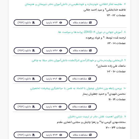
7. مقایسه تفکر انتقادی، خودپنداره و خودتنظیمی در دانش‌آموزان دختر دبیرستان و هنرستان
فاطمه خدابخشی* و سید احمد جلالی
صفحات 82 - 73
مشاهده مقاله
1274 بازدید
دانلود (PDF)
8. آموزش جهانی در دوران COVID- 19، پیامدها و سیاست ها
ترجمه شده توسط :* و فریاد پرهوده
صفحات 101 - 83
مشاهده مقاله
1243 بازدید
دانلود (PDF)
9. اثربخشی روایت‌درمانی بر خودکارآمدی ادراک‌شده دانش‌آموزان دختر مبتلا به چاقی
ماهک نقی زاده علمداری*
صفحات 110 - 102
مشاهده مقاله
1306 بازدید
دانلود (PDF)
10. بررسی رابطه وزن دختران نوجوان با اعتماد به نفس با میانجیگری پیشرفت تحصیلی
محسن شهیدی* و حمید جعفریان یسار
صفحات 119 - 111
مشاهده مقاله
1262 بازدید
دانلود (PDF)
11. بازکاوی اهمیت نقش مادر در تربیت دینی دختران
محمّدمهدی کریمی نیا* و زهرا چایش و مجتبی انصاری مقدم
صفحات 134 - 120
مشاهده مقاله
1424 بازدید
دانلود (PDF)