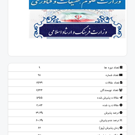
تعداد دوره ها
9
تعداد شماره
98
تعداد مقالات
3,439
تعداد نویسندگان
7,324
مقالات پذیرش شده
1,355
مقالات رد شده
2,084
درصد پذیرش
39.4%
درصد عدم پذیرش
60.6%
زمان پذیرش (روز)
62