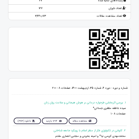
پایگاه‌های نمایه شده
47
تعداد داوران
127
تعداد مشاهده مقالات
3,440,073
شماره و دوره : دوره 4، شماره 35، اردیبهشت 1400، صفحات 8 - 200
1. بررسی اثربخشی طرحواره درمانی بر هوش هیجانی و سلامت روان زنان
سیده عاطفه مظفری جمنانی*
صفحات 8 - 1
مشاهده مقاله
1294 بازدید
دانلود (PDF)
2. کاوشی در تکنولوژی فکر از منظر اسلام با رویکرد جامعه شناختی
محمّدمهدی کریمی نیا* و امینه بحرینی و مجتبی انصاری مقدم