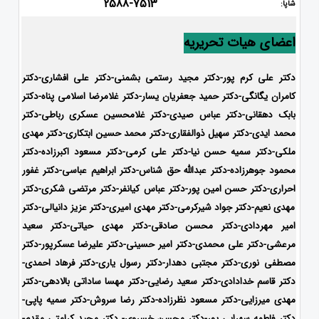
2588-7513
شاپا:
اعضای هیات تحریریه
دکتر علی کرم پور-دکتر مجید رستمی بشمنی-دکتر علی افشاری-
دکتر
کامران یگانگی-دکتر حمید جعفریان یسار-دکتر غلامرضا اسلامی پناه-دکتر
بابک دهقانی-دکتر عباس صیدی-دکتر غلامحسین عسکری رباطی-دکتر
محمد ایدی-دکتر سهیل ذوالفقاری-دکتر محمد حسین ابتکاری-
دکتر مهدی
ملکی-دکتر سمیه حسن نیا-دکتر علی کرمی-دکتر مسعود اکبرزاده-دکتر
محمود جوهرزاده-دکتر عبدالله حق شناس-دکتر ابراهیم عباسی-دکتر غفور
احراری-دکتر حسن امین پور-دکتر عباس کیانفر-دکتر مرتضی شکری-دکتر
مهدی نعیم-دکتر جواد شیرکرمی-دکتر مهدی امیری-دکتر عزیز دانیالی-دکتر
امیر مهردادی-دکتر محسن صادقی-دکتر مهدی حیاتی-دکتر سعید
مرعشی-دکتر علی محمدی-دکتر امیر حسینی-دکتر علیرضا عسکرپور-دکتر
مصطفی نوری-دکتر مجتبی دهدار-دکتر رسول یاری-دکتر فرهاد احمدی-
دکتر قاسم خدادادی-دکتر سعید رضایی-دکتر مهسا ساداتی بالادهی-دکتر
مهدی میرزایی-
دکتر مسعود نظرزاده-دکتر رضا سروش-دکتر سمیه پاپی-
دکتر فاطمه سهرابی پور-
دکتر محسن خسروی- دکتر مجید کرامتی مقدم-