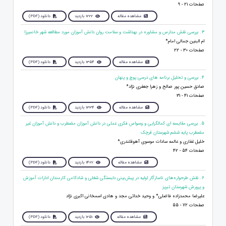
صفحات 21 - 9
مشاهده مقاله
1222 بازدید
دانلود (PDF)
3. بررسی نقش مدارس و مشاوره در بهداشت و سلامت روان دانش آموزان مورد مطالعه شهر خانمیرزا
ام البنین جمالی امام*
صفحات 30 - 22
مشاهده مقاله
1354 بازدید
دانلود (PDF)
4. بررسی و تحلیل برنامه های درسی پوچ و پنهان
صادق حسین پور صالح و زهرا جعفری نژاد*
صفحات 41 - 31
مشاهده مقاله
1334 بازدید
دانلود (PDF)
5. بررسی مقایسه ای کمالگرایی و وسواس فکری عملی در دانش آموزان مضطرب و دانش آموزان غیر
مضطرب پایه ششم شهرستان قرچک
خلیل غفاری و عالمه سادات موسوی آهوقلندری*
صفحات 54 - 42
مشاهده مقاله
1422 بازدید
دانلود (PDF)
6. نقش طرحواره‌های ناسازگار اولیه در پیش‌بینی دلبستگی شغلی و شادکامی کارمندان ادارات آموزش
و پرورش شهرستان تبریز
علیرضا محمدزاده فاضلی* و وحید خدائی مجد و هادی اسمخانی اکبری نژاد
صفحات 72 - 55
مشاهده مقاله
1251 بازدید
دانلود (PDF)