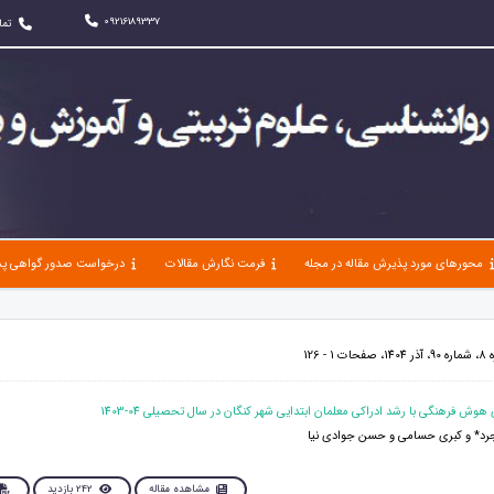
09216189337
تما
محورهای مورد پذیرش مقاله در مجله
فرمت نگارش مقالات
درخواست صدور گواهی پذ
 126
جرد* و کبری حسامی و حسن جوادی نیا
مشاهده مقاله
242 بازدید