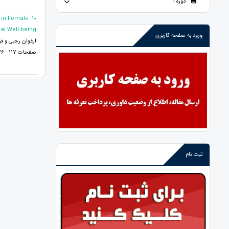
دوره 1
g in Female
al Well-being
ورود به صفحه کاربری
ارغوان رجبی و فرن
صفحات 117 - 126
ثبت نام