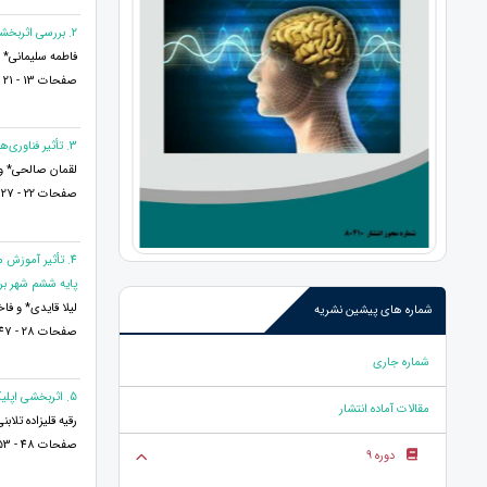
2. بررسی اثربخشی برنامه های پرورشی بر انعطاف پذیری روانشناختی دانش آموزان ابتدایی
فاطمه سلیمانی*
صفحات 13 - 21
3. تأثیر فناوری‌های هوشمند بر رشد شناختی و اجتماعی کودکان در سنین ابتدایی: یک مرور نظام‌مند
لقمان صالحی* و ف
صفحات 22 - 27
4. تأثیر آموزش
پایه ششم شهر بر
لیلا قایدی* و 
شماره های پیشین نشریه
صفحات 28 - 47
شماره جاری
5. اثربخشی اپلیکیشن فارست بر پیشرفت درسی علوم اجتماعی: دانش آموزان پایه پنجم ابتدایی مبتلا به اختلال نقص توجه و بیش فعالی
مقالات آماده انتشار
رقیه قلی‎زاده تلابنی*
صفحات 48 - 53
دوره 9