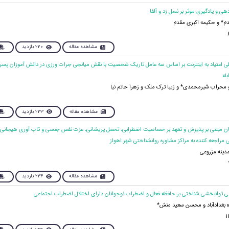
م* و حکیمه اکبری مقدم
مشاهده مقاله
220 بازدید
لی اعتیاد به اینترنت بر اساس سه عامل تاریک شخصیت با نقش میانجی جرات ورزی در دانش آموزان پسر 
له
و محراب شیرمحمدی* و زیبا ترک ملک و زهرا حاتم نیا
مشاهده مقاله
223 بازدید
مان مبتنی بر پذیرش و تعهد بر حساسیت اضطرابی، تحمل پریشانی، عزت نفس جنسی و تاب آوری هیجانی 
مراجعه کننده به مراکز مشاوره روانشناختی شهر اهواز
دینه مزروعی
مشاهده مقاله
224 بازدید
ه بغدادآباد و محسن سعید منش*