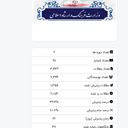
تعداد دوره ها
9
تعداد شماره
98
تعداد مقالات
3,439
تعداد نویسندگان
7,324
مقالات پذیرش شده
1,355
مقالات رد شده
2,084
درصد پذیرش
39.4%
درصد عدم پذیرش
60.6%
زمان پذیرش (روز)
62
پایگاه‌های نمایه شده
47