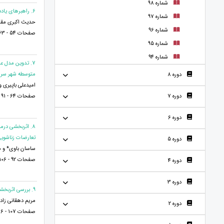
شماره 98
6. راهبرهای یاددهی و یادگیری موثر بر نسل زد و آلفا
شماره 97
حدیث اکبری مقد
شماره 96
صفحات 54 - 63
شماره 95
شماره 94
7. تدوین مدل ع
متوسطه شهر سراب
دوره 8
امیدعلی باپیری 
صفحات 64 - 91
دوره 7
دوره 6
8. اثربخشی در
تعارضات زناشویی 
دوره 5
ساسان باوی* و م
صفحات 92 - 106
دوره 4
دوره 3
9. بررسی اثربخشی توانبخشی شناختی بر حافظه فعال و اضطراب نوجوانان دارای اختلال اضطراب اجتماعی
مریم دهقانی زاد
دوره 2
صفحات 107 - 116