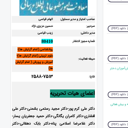
صاحب امتیاز و مدیر مسئول:
الهام قیاسی
سردبیر:
حسین عزیزی نژاد
دانلود (PDF)
مدیر داخلی:
زینب قیاسی
شماره مجوز انتشار
80410
روانشناسی (تمام گرایش ها)-
علوم تربیتی (تمام گرایش ها)-
دانلود (PDF)
حیطه فعالیت:
آموزش و پرورش ( تمام گرایش
ش‌آموزان دختر
ها)
2588-7513
شاپا:
اعضای هیات تحریریه
دانلود (PDF)
دکتر علی کرم پور-دکتر مجید رستمی بشمنی-دکتر علی
افشاری-
دکتر کامران یگانگی-دکتر حمید جعفریان یسار-
دکتر غلامرضا اسلامی پناه-دکتر بابک دهقانی-دکتر
دانلود (PDF)