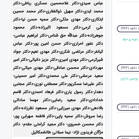
عباس صیدی-دکتر غلامحسین عسکری رباطی-دکتر
محمد ایدی-دکتر سهیل ذوالفقاری-دکتر محمد حسین
ابتکاری-
دکتر مهدی ملکی-دکتر سمیه حسن نیا-دکتر
علی کرمی-دکتر مسعود اکبرزاده-دکتر محمود
دانلود (PDF)
جوهرزاده-دکتر عبدالله حق شناس-دکتر ابراهیم عباسی-
دوره ی دوم
دکتر غفور احراری-دکتر حسن امین پور-دکتر عباس
کیانفر-دکتر مرتضی شکری-دکتر مهدی نعیم-دکتر جواد
شیرکرمی-دکتر مهدی امیری-دکتر عزیز دانیالی-دکتر امیر
مهردادی-دکتر محسن صادقی-دکتر مهدی حیاتی-دکتر
دانلود (PDF)
سعید مرعشی-دکتر علی محمدی-دکتر امیر حسینی-
زوجین دارای
دکتر علیرضا عسکرپور-دکتر مصطفی نوری-دکتر مجتبی
دهدار-دکتر رسول یاری-دکتر فرهاد احمدی-
دکتر قاسم
خدادادی-دکتر سعید رضایی-دکتر مهسا ساداتی
دانلود (PDF)
بالادهی-دکتر مهدی میرزایی-
دکتر مسعود نظرزاده-دکتر
رضا سروش-دکتر سمیه پاپی-دکتر فاطمه سهرابی پور-
دکتر محسن خسروی- دکتر مجید کرامتی مقدم- دکتر
مژگان فریدون نژاد- نیما سبلانی طالشمکائیل