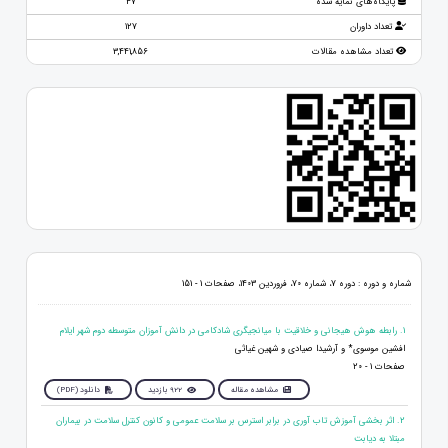
پایگاه‌های نمایه شده
47
تعداد داوران
127
تعداد مشاهده مقالات
3,441,856
شماره و دوره : دوره 7، شماره 70، فروردین 1403، صفحات 1 - 151
1. رابطه هوش هیجانی و خلاقیت با میانجیگری شادکامی در دانش آموزان متوسطه دوم شهر ایلام
افشین موسوی* و آرشیدا صیادی و شهین غیاثی
صفحات 1 - 20
مشاهده مقاله
922 بازدید
دانلود (PDF)
2. اثر بخشی آموزش تاب آوری در برابر استرس بر سلامت عمومی و کانون کنترل سلامت در بیماران
مبتلا به دیابت