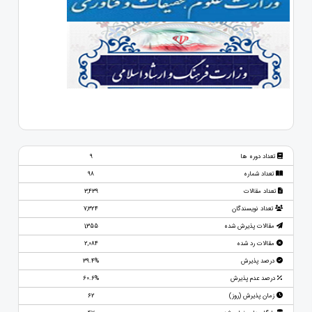
تعداد دوره ها
9
تعداد شماره
98
تعداد مقالات
3,439
تعداد نویسندگان
7,324
مقالات پذیرش شده
1,355
مقالات رد شده
2,084
درصد پذیرش
39.4%
درصد عدم پذیرش
60.6%
زمان پذیرش (روز)
62