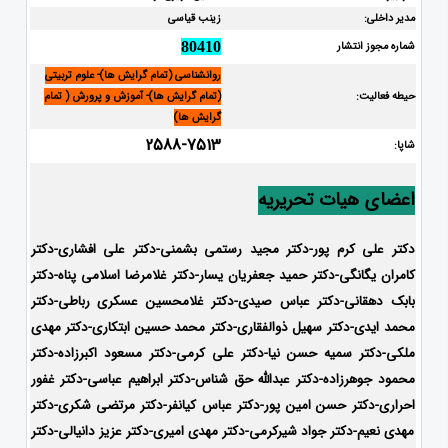
مدیر داخلی:
زینب قیاسی
شماره مجوز انتشار
80410
روانشناسی (تمام گرایش ها)- علوم تربیتی
حیطه فعالیت:
(تمام گرایش ها)- آموزش و پرورش ( تمام
گرایش ها)
2588-7513
شاپا:
اعضای هیات تحریریه
دکتر علی کرم پور-دکتر مجید رستمی بشمنی-دکتر علی افشاری-
دکتر
کامران یگانگی-دکتر حمید جعفریان یسار-دکتر غلامرضا اسلامی پناه-دکتر
بابک دهقانی-دکتر عباس صیدی-دکتر غلامحسین عسکری رباطی-دکتر
محمد ایدی-دکتر سهیل ذوالفقاری-دکتر محمد حسین ابتکاری-
دکتر مهدی
ملکی-دکتر سمیه حسن نیا-دکتر علی کرمی-دکتر مسعود اکبرزاده-دکتر
محمود جوهرزاده-دکتر عبدالله حق شناس-دکتر ابراهیم عباسی-دکتر غفور
احراری-دکتر حسن امین پور-دکتر عباس کیانفر-دکتر مرتضی شکری-دکتر
مهدی نعیم-دکتر جواد شیرکرمی-دکتر مهدی امیری-دکتر عزیز دانیالی-دکتر