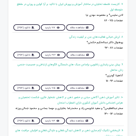
7. کاربست فلسفه تحلیلی در ساختار آموزش و پرورش ایران با تاکید بر آرا کواین و رورتی در مقطع
متوسطه اول
لادن سلیمی* و معصومه مهدی نیا
صفحات 75 - 86
مشاهده مقاله
717 بازدید
دانلود (PDF)
8. ارزش حیاتی فعالیت‌های بدن بر کیفیت زندگی
پوهنوال داکتر عبدالحکیم حکمتی*
صفحات 87 - 93
مشاهده مقاله
676 بازدید
دانلود (PDF)
9. پیش بینی پایداری زناشویی براساس سبک های دلبستگی، الگوهای ارتباطی و صمیمیت جنسی
زنان متاهل
آناهیتا گودرزی*
صفحات 94 - 111
مشاهده مقاله
715 بازدید
دانلود (PDF)
10. تاثیر آموزش ذهن آگاهی مبتنی بر حضور ذهن بر کاهش نشخوار فکری، شکست تحصیلی و
هراس اجتماعی دانش آموزان کنکوری دارای اضطراب امتحان
سحر عبدالعظیمی* و سعید شاویسی زاد و محمدرضا بختیاری و مهسا بسامی و محمود جمالی ورزنه
صفحات 112 - 130
مشاهده مقاله
716 بازدید
دانلود (PDF)
11. اثربخشي تکنیک آرام سازی ذهن بر كاهش تنیدگی شغلی و دلزدگی شغلي و افزايش مراقبت های
بهداشتی پرستاران