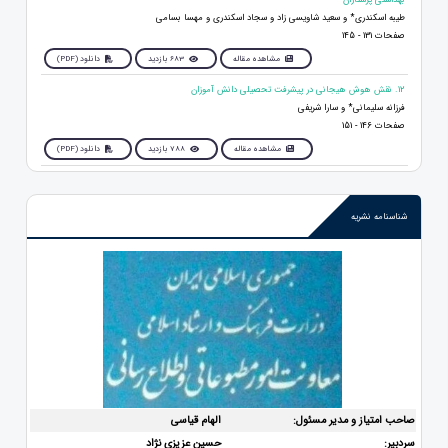
طیبه اسکندری* و سعید شاویسی زاد و سجاد اسکندری و مهسا بسامی
صفحات 131 - 145
مشاهده مقاله
683 بازدید
دانلود (PDF)
12. نقش هوش هیجانی در پیشرفت تحصیلی دانش آموزان
فرزانه سلیمانی* و سارا شریفی
صفحات 146 - 151
مشاهده مقاله
788 بازدید
دانلود (PDF)
شناسنامه نشریه
صاحب امتیاز و مدیر مسئول:
الهام قیاسی
سردبیر:
حسین عزیزی نژاد