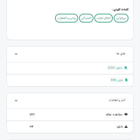
کلمات کلیدی :
بی‌خوابی
اختلال خواب
افسردگی
روحی و اضطراب
فایل ها
دانلود (PDF)
فایل XML
آمار و اطلاعات
مشاهده مقاله
1,371
دانلود
214