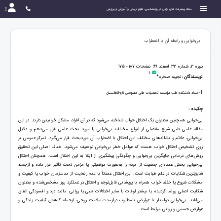
مجله پیشرفت های نوین در روانشناسی، علوم تربیتی و آموزش و پرورش
بی‌خوابی و رابطه آن با اضطراب
دوره 3، شماره 33، اسفند 99، صفحات 187 - 175
1
نویسندگان :
نجیبه صخره*
1
- استاد دانشکده طب مؤسسه تحصیلات عالی خصوصی تاج-افغانستان
چکیده :
بی‌خوابی همچنین به‌عنوان یک اختلال خواب شناخته می‌شود که در آن افراد، مشکل خوابیدن دارند. در این
مقاله علمی طبی شرح مفصلی از انواع مختلف بی‌خوابی را مورد بحث علمی قرار می‌دهم و دلایل
بی‌خوابی، علائم و نشانه‌های مختلف این اختلال با اضطراب آن موردبحث قرار می‌گیرد. تمرکز عمومی بر
روی تشخیص اختلال خواب هست که عوامل خطر بی‌خوابی توصیف می‌شود، هدف اصلی این تحقیق
روش‌های درمانی جایگزین بی‌خوابی و چگونگی پیشگیری از ابتلا به این اختلال است. همچنان اختلال
بی‌خوابی بخش عمده‌ای جمعیت از مردم را به‌صورت موقعیتی یا مزمن تحت تأثیر قرار داده و ازجمله
شایع‌ترین شکایات در علم طبابت است. این اختلال عمدتاً با عدم رضایت از مدت‌زمان خواب یا کیفیت و
مشکلات شروع یا حفظ خواب همراه با پریشانی قابل‌توجه و اختلال در عملکرد روز مشخص‌شده و به‌عنوان
شکایت اصلی رونما گردیده یا بیشتر اوقات با سایر اختلالات طبی یا روانی، مانند درد و افسردگی اتفاق
می‌افتد. بی‌خوابی دوامدار با عوارض نامطلوب درازمدت سلامت روحی، ازجمله کاهش کیفیت زندگی و
عوارض جسمی و روانی مرتبط است.