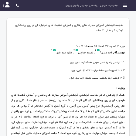
مجله پیشرفت های نوین در روانشناسی، علوم تربیتی و آموزش و پرورش
مقایسه اثربخشی آموزش مهارت های رفتاری و آموزش ذهنیت های طرحواره ای بر روی پرخاشگری
کودکان کار 10 الی 12 ساله
دوره 3، شماره 33، اسفند 99، صفحات 17 - 10
3
2
1
نویسندگان :
احد عبدی*
، نفیسه حناچی
، فائزه سیه بازی
1
- 1. کارشناسی ارشد روانشناسی عمومی، دانشگاه آزاد، تفرش، ایران
2
- 2. دانشجوی دکتری مطالعات زنان، دانشگاه آزاد، تهران، ایران
3
- 3. کارشناسی ارشد روانشناسی عمومی، دانشگاه آزاد، تهران، ایران.
چکیده :
هدف از پژوهش حاضر مقایسه اثربخشی اثربخشی آموزش مهارت های رفتاری و آموزش ذهنیت های
طرحواره ای بر روی پرخاشگری کودکان کار 10 الی 12 ساله بود. پژوهش حاضر از نظر هدف کاربردی و از
نظر روش، آزمایشی از نوع پیش آزمون پس آزمون با گروه کنترل با آرایش تصادفی در آزمودنی ها بود.
جامعه آماری شامل کودکان کار 10 الی 12 ساله تحت پوشش کلینیک مددکاری اجتماعی نوید مهر واقع در
شهرک ولیعصر شهر تهران به تعداد 89 نفر بود که از میان آنها با توجه به لزوم انجام مداخله، 45 نفر به
عنوان نمونه با روش هدفمند انتخاب شده و در سه گروه (15 نفر گروه آموزش ذهنیت های طرحواره ای،
15 نفر گروه آموزش مهارت های رفتاری و 15 نفر گروه کنترل) به صورت تصادفی جایگزین شدند. گروه اول
تحت 8 جلسه آموزش مهارت های رفتاری، گروه دوم تحت 8 جلسه آموزش ذهنیت هایی قرار گرفتند و