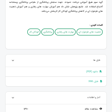
گروه سوم هیچ آموزشی دریافت ننمودند. جهت سنجش پرخاشگری از مقیاس پرخاشگری پرسشنامه
آخنباخ استفاده شد. نتایج پژوهش نشان داد هم آموزش مهارت های رفتاری و هم آموزش ذهنیت
های طرحواره ای در کاهش پرخاشگری کودکان کار اثربخش می-باشد.
کلمات کلیدی :
ذهنیت های طرحواره ای
مهارت های رفتاری
پرخاشگری
کودکان کار
فایل ها
دانلود (PDF)
فایل XML
آمار و اطلاعات
مشاهده مقاله
1,380