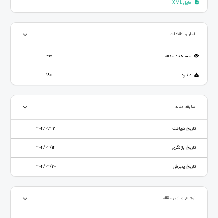
فایل XML
آمار و اطلاعات
مشاهده مقاله
417
دانلود
180
سابقه مقاله
تاریخ دریافت
1404/01/23
تاریخ بازنگری
1404/02/14
تاریخ پذیرش
1404/04/30
ارجاع به این مقاله