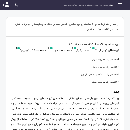
مجله پیشرفت های نوین در روانشناسی، علوم تربیتی و آموزش و پرورش
رابطه ی هوش اخلاقی با سلامت روانی معلمان ابتدایی مدارس دخترانه ی شهرستان بروجرد با نقش
میانجی تناسب فرد – سازمان
دوره 8، شماره 86، مرداد 1404، صفحات 56 - 66
4
3
2
1
نویسندگان :
کیمیا ایثارگر
، فائزه ایثارگر
، مرجان دست چی
، امیرمحمد خاکی گودرزی*
1
- کارشناسی ارشد مدیریت آموزشی
2
- کارشناسی ارشد مدیریت آموزشی
3
- کارشناسی ارشد، دانشگاه آزاد اسلامی، قم، ایران
4
- کارشناسی ارشد مدیریت آموزشی
چکیده :
این تحقیق تحت عنوان رابطه ی هوش اخلاقی با سلامت روانی معلمان ابتدایی مدارس دخترانه ی
شهرستان بروجرد با نقش میانجی تناسب فرد – سازمان انجام شده است. روش مورد استفاده در این
تحقیق از نظر هدف کاربردی و به لحاظ ماهیت و روش توصیفی ـ همبستگی بوده است. جامعه آماری
این تحقیق شامل کلیه معلمان ابتدایی مدارس دخترانه ی شهرستان بروجرد در نظر گرفته شده، که در زمان
انجام پژوهش 330 نفر بوده است. براساس جدول مورگان و همکاران تعداد 178 نفر با استفاده از روش
نمونه گیری طبقه ای نسبی به عنوان نمونه انتخاب شده اند. در تحقیق حاضر برای جمع آوری اطلاعات از
دو روش کتابخانه ای و میدانی استفاده شده است. ابزار اندازه گیری داده ها پرسشنامه های هوش