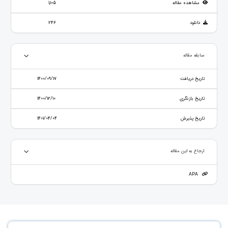
مشاهده مقاله
1,105
دانلود
246
سابقه مقاله
تاریخ دریافت
1400/09/17
تاریخ بازنگری
1400/12/10
تاریخ پذیرش
1401/04/04
ارجاع به این مقاله
APA