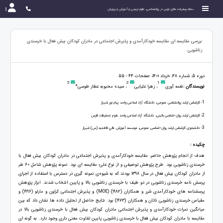
مجله پیشرفت های نوین در روانشناسی، علوم تربیتی و آموزش و پرورش
بررسی مقایسه ای مقایسه خودکارآمدی و پذیرش اجتماعی در مادران کودکان بیش فعال با خرسندی
زناشویی
دوره 5، شماره 48، خرداد 1401، صفحات 44 - 55
3
2
1
نویسندگان :
نغمه آوری
، زهرا علیایی
، سیده محبوبه عطار طوسی*
1
- کارشناس ارشد روانشناسی عمومی، دانشگاه آزاد اسلامی واحد پیام نور شیراز
2
- کارشناس ارشد روان¬شناسی بالینی، دانشگاه آزاد اسلامی واحد علوم تحقیقات فارس
3
- دانشجوی کارشناس ارشد روان¬شناسی عمومی، موسسه آموزش عالي فاطميه (س) شيراز
چکیده :
هدف از انجام پژوهش حاضر، مقایسه خودکارآمدی و پذیرش اجتماعی در مادران کودکان بیش فعال با
خرسندی زناشویی بود. طرح پژوهش توصیفی و از نوع علی- مقایسه ای بود. نمونه پژوهش شامل 60 نفر
از مادران کودکان بیش فعال در سال 1398 بودند که به شیوه‌ی نمونه گیری در دسترس با استفاده از اجرای
پرسش نامه خرسندی زناشویی در دو طیف با خرسندی زناشویی بالا و پایین انتخاب شدند. ابزار پژوهش
پرسشنامه های خودکارآمدی شرر و همکاران (1982) (MOE) و پذیرش اجتماعی کراون و مارلو (1996) و
مقیاس خرسندی زناشویی ناتان و همکاران (1973) بود. نتایج حاصل از تحلیل داده ها نشان داد که بین
میانگین نمرات خودکارآمدی و پذیرش اجتماعی مادران کودکان بیش فعال با خرسندی زناشویی بالا در
مقایسه با مادران کودکان بیش فعال با خرسندی زناشویی پایین تفاوت معنی داری وجود دارد. به گونه ای