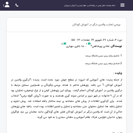
مجله پیشرفت های نوین در روانشناسی، علوم تربیتی و آموزش و پرورش
بررسی تجارب والدین درگیر در آموزش کودکان
دوره 3، شماره 27، شهریور 99، صفحات 62 - 55
2
1
نویسندگان :
هادی پورشافعی*
، ندا باقری مهیاری
1
- دانشیار برنامه ریزی درسی،دانشگاه بیرجند
2
- استادیار برنامه ریزی درسی دانشگاه بیرجند
چکیده :
از جمله پدیده های آموزشی که امروزه در سطح جهان مورد بحث است، پدیده \"درگیری والدین در
آموزش کودکان \" می باشد. پژوهش حاضر با هدف بررسی چگونگی و همچنین مسایل مرتبط با
درگیری والدین در آموزش کودکان انجام گرفت. رویکرد این پژوهش کیفی و از نوع توصیفی- تحلیلی بود
که در آن 9 خانواده در شهر تبریز بر اساس نمونه گیری هدفمند و به صورت \"روش گلوله برفی\" انتخاب
شدند. برای گردآوری اطلاعات از روش های مصاحبه ی نیمه ساختار یافته استفاده شد. روش تجزیه و
تحلیل یافته ها، تحلیل محتوای متن مصاحبه و تحلیل و تفسیر اطلاعات بوده است. یافته های پژوهش
حاکی از آن است که والدین درگیر در آموزش کودکان نقش های گوناگون مانند معلمان بی مزد، فراگیران
پنهان، حامیان دلواپس، شرکاء نظام آموزشی و منقدان مبتدی را به خود می گیرند.