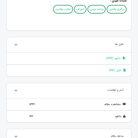
کلمات کلیدی :
درگیری والدین
برنامه درسی
آموزش
تجارب والدین
فایل ها
دانلود (PDF)
فایل XML
آمار و اطلاعات
مشاهده مقاله
1,337
دانلود
173
سابقه مقاله