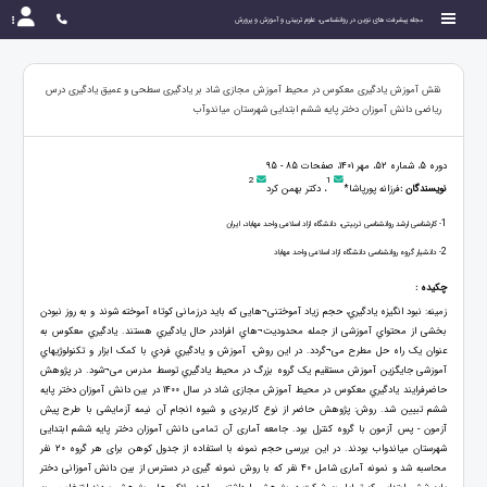
مجله پیشرفت های نوین در روانشناسی، علوم تربیتی و آموزش و پرورش
نقش آموزش یادگیری معکوس در محیط آموزش مجازی شاد بر یادگیری سطحی و عمیق یادگیری درس
ریاضی دانش آموزان دختر پایه ششم ابتدایی شهرستان میاندوآب
دوره 5، شماره 52، مهر 1401، صفحات 85 - 95
2
1
نویسندگان :
فرزانه پورپاشا*
، دکتر بهمن کرد
1
- کارشناسی ارشد روانشناسی تربیتی، دانشگاه ازاد اسلامی واحد مهاباد، ایران
2
- دانشیار گروه روانشناسی دانشگاه ازاد اسلامی واحد مهاباد
چکیده :
زمینه: نبود انگیزه یادگیري، حجم زیاد آموختنی¬هایی که باید درزمانی کوتاه آموخته شوند و به روز نبودن
بخشی از محتواي آموزشی از جمله محدودیت¬هاي افراددر حال یادگیري هستند. یادگیري معکوس به
عنوان یک راه حل مطرح می¬گردد. در این روش، آموزش و یادگیري فردي با کمک ابزار و تکنولوژيهاي
آموزشی جایگزین آموزش مستقیم یک گروه بزرگ در محیط یادگیري توسط مدرس می¬شود. در پژوهش
حاضرفرایند یادگیري معکوس در محیط آموزش مجازی شاد در سال 1400 در بین دانش آموزان دختر پایه
ششم تبیین شد. روش: پژوهش حاضر از نوع کاربردی و شیوه انجام آن نیمه آزمایشی با طرح پیش
آزمون - پس آزمون با گروه کنترل بود. جامعه آماری آن تمامی دانش آموزان دختر پایه ششم ابتدایی
شهرستان میاندواب بودند. در این بررسی حجم نمونه با استفاده از جدول کوهن برای هر گروه 20 نفر
محاسبه شد و نمونه آماری شامل 40 نفر که با روش نمونه گیری در دسترس از بین دانش آموزانی دختر