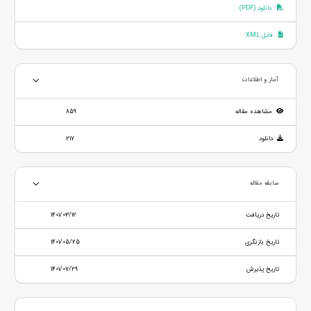
دانلود (PDF)
فایل XML
آمار و اطلاعات
مشاهده مقاله
859
دانلود
217
سابقه مقاله
تاریخ دریافت
1401/03/12
تاریخ بازنگری
1401/05/25
تاریخ پذیرش
1401/07/29