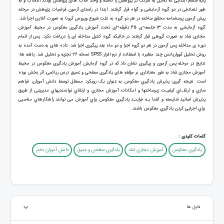
پایه ششم ابتدایی که تمایل به شرکت در پژوهش را داشته و واجد ملاک های پژوهش بودند انتخاب و به
طور تصادفی در دو گروه آزمایشی و گواه قرار گرفتند. ابتدا در راستای آزمون فرضیات پژوهش در مرحله
پیش آزمون پرسشنامه محقق ساخته در هر دو گروه به علت شیوع ویروس کرونا به صورت آنلاین اجرا شد.
گروه آزمایشی به مدت 13 جلسه¬ی 45 دقیقه¬ای تحت آموزش یادگیری معکوس در محیط آموزش
مجازی شاد به صورت گروهی قرار گرفتند در حالیکه گروه کنترل مداخله ای را دریافت نکرد. پس از اتمام
دوره ی مداخله پس آزمون در هر دو گروه اجرا و دو ماه بعد پیگیری اجرا شد. داده های به دست آمده به
روش تحلیل کوواریانس چند متغیره با استفاده از نرم افزار SPSS نسخه 26 تجزیه و تحلیل شد. یافته ها:
نتایج در مرحله پس آزمون و پیگیری نشان داد که در گروه آزمایش آموزش یادگیری معکوس در محیط
آموزش مجازی شاد به طور معناداری بر مؤلفه های یادگیری سطحی و عمیق درس ریاضی، اثر بخش بوده
است. نتیجه گیری: پذیرش یادگیري معکوس به عنوان یک رویکرد مستقل توسط دانش آموزان، فراهم
سازي و ارتقـاي کیفیـت زیرساختها و امکانات آموزش مجازي و ارتقاي توانمنديهاي مدیریتی از طریق
پذیرش اساتید شایسته و آشنا بـه فراینـد یادگیري معکوس براي آموزش می توانند راهکارهاي مناسبی
براي اجرایی کردن یادگیري معکوس باشند.
کلمات کلیدی :
یادگیری معکوس
آموزش مجازی شاد
یادگیری سطحی و عمیق
دانش آموزان دختر
فایل ها