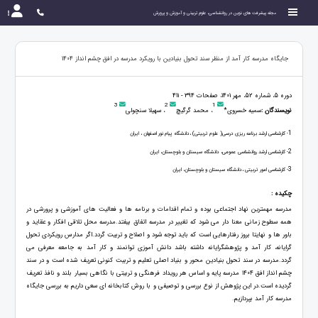
مجله پیشرفت های نوین در روانشناسی، علوم تربیتی و آموزش و پرورش
جایگاه مدرسه کار آمد از منظر سند تحول بنیادین با رویکرد مدرسه در افق چشم انداز 1404
دوره 5، شماره 52، مهر 1401، صفحات 394 - 411
3
2
1
نویسندگان :
سمیه خسروی*
، محمد گرگیچ
، سهیلا سنچولی
1
- کارشناسی ارشد برنامه ریزی درسی( علوم تربیتی) ،دانشگاه پیام نور اصفهان ، ایران
2
- کارشناسی ارشد روانشناسی عمومی، دانشگاه سیستان و بلوچستان، ایران
3
- کارشناسی امور تربیتی ،دانشگاه سیستان و بلوچستان، ایران
چکیده :
مدرسه مهمترین نهاد اجتماعی بوده و تمام اقدامات و برنامه ها و فعالیت های آموزشی و پرورشی در
همه سطوح زمانی معنا دار می شود که تغییر در مدرسه اتفاق بیفتد.مدرسه محل تلاقی افکار و عقاید و
باور ها و نهایتا بروز رفتارهایی است که باید توجه شود و اصلاح و تربیت گردد.اگر مدارس رویکردی تحول
گرایانه، کار آمد و پژوهشگرایانه داشته باشد دانش آموزی توانمند و کار آمد به جامعه معرفی می
گردد.مدرسه در سند تحول بنیادین محور و بنیاد اصلی تعلیم و تربیت کنونی تعریف شده است و در سند
چشم انداز افق ۱۴۰۴ مدرسه پایه و اساس هر رویداد فرهنگی و تربیتی با نگاهی بسیار بلند و نافذ تعریف
گردیده است.در این پژوهش از نوع بررسی و توصیفی و با روش کتابخانه ای سعی داریم به بررسی جایگاه
مدرسه کار آمد بپردازیم.