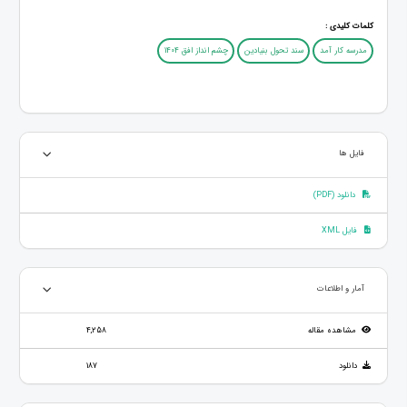
کلمات کلیدی :
مدرسه کار آمد
سند تحول بنیادین
چشم انداز افق 1404
فایل ها
دانلود (PDF)
فایل XML
آمار و اطلاعات
مشاهده مقاله
4,258
دانلود
187