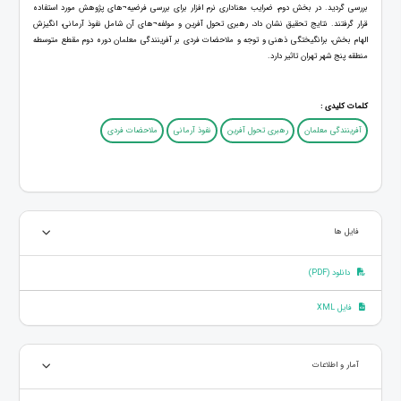
بررسی گردید. در بخش دوم، ضرایب معناداری نرم افزار برای بررسی فرضیه¬های پژوهش مورد استفاده
قرار گرفتند. نتایج تحقيق نشان داد، رهبری تحول آفرین و مولفه¬های آن شامل نفوذ آرمانی، انگیزش
الهام بخش، برانگیختگی ذهنی و توجه و ملاحضات فردی بر آفرینندگی معلمان دوره دوم مقطع متوسطه
منطقه پنج شهر تهران تاثیر دارد.
کلمات کلیدی :
آفرینندگی معلمان
رهبری تحول آفرین
نفوذ آرمانی
ملاحضات فردی
فایل ها
دانلود (PDF)
فایل XML
آمار و اطلاعات