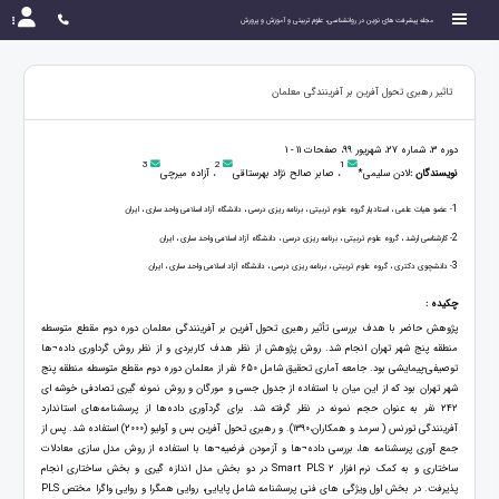
مجله پیشرفت های نوین در روانشناسی، علوم تربیتی و آموزش و پرورش
تاثیر رهبری تحول آفرین بر آفرینندگی معلمان
دوره 3، شماره 27، شهریور 99، صفحات 11 - 1
3
2
1
نویسندگان :
لادن سلیمی*
، صابر صالح نژاد بهرستاقی
، آزاده میرچی
1
- عضو هیات علمی ، استادیار گروه علوم تربیتی ، برنامه ریزی درسی ، دانشگاه آزاد اسلامی واحد ساری ، ایران
2
- کارشناسی ارشد ، گروه علوم تربیتی ، برنامه ریزی درسی ، دانشگاه آزاد اسلامی واحد ساری ، ایران
3
- دانشچوی دکتری ، گروه علوم تربیتی ، برنامه ریزی درسی ، دانشگاه آزاد اسلامی واحد ساری ، ایران
چکیده :
پژوهش حاضر با هدف بررسی تأثیر رهبری تحول آفرین بر آفرینندگی معلمان دوره دوم مقطع متوسطه
منطقه پنج شهر تهران انجام شد. روش پژوهش از نظر هدف کاربردی و از نظر روش گرداوری داده¬ها
توصیفی-پیمایشی بود. جامعه آماری تحقیق شامل 650 نفر از معلمان دوره دوم مقطع متوسطه منطقه پنج
شهر تهران بود که از این میان با استفاده از جدول جسی و مورگان و روش نمونه گیری تصادفی خوشه ای
242 نفر به عنوان حجم نمونه در نظر گرفته شد. برای گردآوری داده‌ها از پرسشنامه‌های استاندارد
آفرینندگی تورنس ( سرمد و همکاران،۱۳۹۰). و رهبری تحول آفرین بس و آولیو (2000) استفاده شد. پس از
جمع آوری پرسشنامه ها، بررسی داده¬ها و آزمودن فرضیه¬ها با استفاده از روش مدل سازی معادلات
ساختاری و به کمک نرم افزار Smart PLS 2 در دو بخش مدل اندازه گیری و بخش ساختاری انجام
پذیرفت. در بخش اول ویژگی های فنی پرسشنامه شامل پایایی، روایی همگرا و روایی واگرا مختص PLS