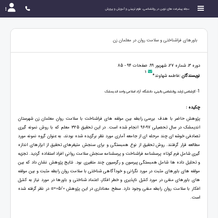
مجله پیشرفت های نوین در روانشناسی، علوم تربیتی و آموزش و پرورش
باورهای فراشناختی و سلامت روان در معلمان زن
دوره 3، شماره 27، شهریور 99، صفحات 94 - 85
1
نویسندگان :
فاطمه شهاوند*
1
- کارشناسی ارشد روانشناسی بالینی، دانشگاه آزاد اسلامی واحد اندیمشک
چکیده :
پژوهش حاضر با هدف بررسی رابطه بین مولفه های فراشناخت با سلامت روان معلمان زن شهرستان
اندیمشک در سال تحصیلی 97-96 انجام شده است. در این تحقیق 325 معلم که با روش نمونه گیری
تصادفی خوشه ای چند مرحله ای از جامعه آماری مورد نظر برگزیده شده بودند، به عنوان گروه نمونه مورد
مطالعه قرار گرفتند. روش تحقیق از نوع همبستگی و برای سنجش متیغرهای تحقیق از ابزارهای اندازه
گیری شامل فرم کوتاه پرسشنامه فراشناخت و پرسشنامه سنجش سلامت روانی افراد استفاده گردید. تجزیه
و تحلیل داده ها شامل همبستگی پیرسون و رگرسیون چند متغیری بود. نتایج پژوهش نشان داد که بین
مولفه های باورهای مثبت در مورد نگرانی و خودآگاهی شناختی با سلامت روان رابطه مثبت و بین مولفه
های باورهای منفی در مورد کنترل ناپذیری و خطر افکار، اعتماد شناختی و باورها در مورد نیاز به کنترل
افکار با سلامت روان رابطه منفی وجود دارد. سطح معناداری در این پژوهش 05/0=α در نظر گرفته شده
است.