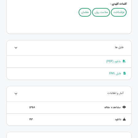
کلمات کلیدی :
فراشناخت
سلامت روان
معلمان
فایل ها
دانلود (PDF)
فایل XML
آمار و اطلاعات
مشاهده مقاله
1,358
دانلود
193