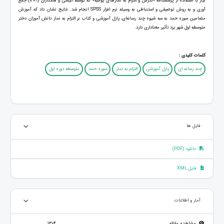
نیاز با استفاده از پرسشنامه «نگرش و التزام به نمازهای یومیه» که توسط انیسی و همکاران (1389) جمع
آوری و به روش توصیفی و استنباطی به وسیله نرم افزار SPSS انجام شد. نتایج نشان داد که آموزش
مضامین سوره حمد به سه شیوه چند رسانه‌ای، پازل آموزشی و کتاب بر التزام به نماز دانش آموزان دختر
متوسطه اول شهر یزد تأثیر معناداری دارد.
کلمات کلیدی :
چند رسانه ای
پازل آموزشی
التزام به نماز
سوره حمد
متوسطه دوره اول
فایل ها
دانلود (PDF)
فایل XML
آمار و اطلاعات
مشاهده مقاله
1,304