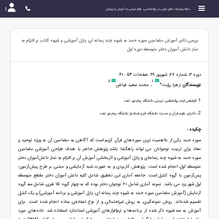
مجله پیشرفت های نوین در روانشناسی، علوم تربیتی و آموزش و پرورش
بررسی تاثیر آموزش مضامین سوره حمد به شیوه چند رسانه ای، پازل آموزشی و شیوه کتاب بر التزام به
نماز دانش آموزان دختر متوسطه دوره اول
دوره 3، شماره 27، شهریور 99، صفحات 54 - 41
2
1
نویسندگان :
زهرا رؤیت*
، محمد سعید فیاض
1
- کارشناس ارشد روانشناسی تربیتی دانشگاه پیام نور، تفت
2
- دکترای علوم قرآن و حدیث دانشگاه قم و استادیار دانشگاه پیام نور تفت
چکیده :
سوره حمد یکی از بااهمیت ترین سوره‌های قرآن کریم است که آگاهی به مضامین آن به ویژه توحید و
معاد برای تربیت نوجوانان می تواند راهگشا باشد.پژوهش حاضر با هدف طراحی آموزشی مضامین
سوره حمد به شیوه چند رسانه‌ای و پازل آموزشی و اثربخشی آموزش آن بر التزام به نماز دانش‌آموزان دختر
متوسطه اول، انجام شده است. پژوهش کاربردی و به صورت شبه آزمایشی و مبتنی بر طرح پیش‌آزمون-
پس‌آزمون با گروه کنترل است. جامعه آماری این تحقیق، شامل کلیه دانش آموزان دختر مقطع متوسطه
اول شهر یزد می باشد. نمونه آماری شامل 60 نوجوان دختر بوده که به چهار گروه 15 نفری، شامل سه گروه
آزمایش (آموزش مضامین سوره حمد به شیوه چند رسانه ای، پازل آموزشی و برنامه آموزشی) و یک کنترل
تقسیم شده‌اند. روش نمونه‌گیری، به روش غیراحتمالی و از نوع تصادفی ساده انجام شده است. برای
آموزش به سه شیوه ذکر شده از برنامه‌ها و نرم‌افزارهای آموزشی استاندارد استفاده شد. داده‌های مورد