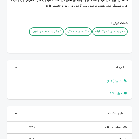
دلبستگی تبیین می‏ شود. يافته‏ هاي اين پژوهش نشان مي دهد كه طرحواره های ناسازگار اولیه و سبک
های دلبستگی سهم معنادار در پیش بینی گرایش به روابط فرازناشویی دارند.
کلمات کلیدی :
طرحواره های ناسازگار اولیه
سبک های دلبستگی
گرایش به روابط فرازناشویی
فایل ها
دانلود (PDF)
فایل XML
آمار و اطلاعات
مشاهده مقاله
1,395