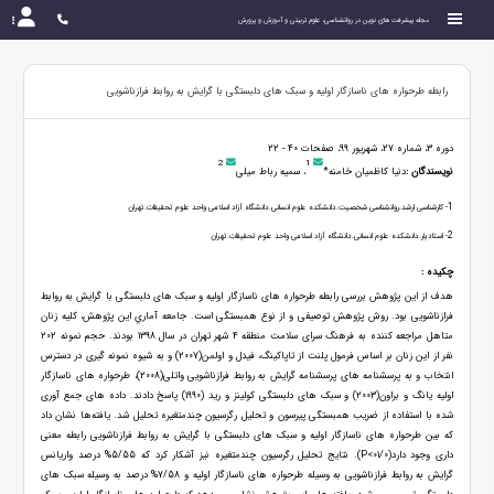
مجله پیشرفت های نوین در روانشناسی، علوم تربیتی و آموزش و پرورش
رابطه طرحواره های ناسازگار اولیه و سبک های دلبستگی با گرایش به روابط فرازناشویی
دوره 3، شماره 27، شهریور 99، صفحات 40 - 22
2
1
نویسندگان :
دنیا کاظمیان خامنه*
، سمیه رباط میلی
1
- کارشناسی ارشد.روانشناسی شخصیت.دانشکده علوم انسانی.دانشگاه آزاد اسلامی واحد علوم تحقیقات.تهران
2
- استادیار.دانشکده علوم انسانی.دانشگاه آزاد اسلامی واحد علوم تحقیقات.تهران
چکیده :
هدف از این پژوهش بررسی رابطه طرحواره های ناسازگار اولیه و سبک های دلبستگی با گرایش به روابط
فرازناشویی بود. روش پژوهش توصیفی و از نوع همبستگی است. جامعه آماري این پژوهش، کلیه زنان
متاهل مراجعه کننده به فرهنگ سرای سلامت منطقه 4 شهر تهران در سال 1398 بودند. حجم نمونه 202
نفر از این‏ زنان بر اساس فرمول پلنت از تاپاکینگ، فیدل و اولمن(2007) و به شیوه نمونه‏ گیری در دسترس
انتخاب‌ و به پرسشنامه های پرسشنامه گرایش به روابط فرازناشویی واتلی(2008)، طرحواره های ناسازگار
اولیه یانگ و براون(2003) و سبک های دلبستگی کولینز و رید (1990) پاسخ دادند. داده ‏های جمع آوری
شده با استفاده از ضریب همبستگی پیرسون و تحلیل رگرسیون چندمتغیره تحلیل شد. یافته‌ها نشان داد
که بین طرحواره های ناسازگار اولیه و سبک های دلبستگی با گرایش به روابط فرازناشویی رابطه معنی‏
داری وجود دارد(01/0>P). نتایج تحلیل رگرسیون چندمتغیره نیز آشکار کرد که 5/55% درصد واریانس
گرایش به روابط فرازناشویی به ‌وسیله طرحواره های ناسازگار اولیه و 7/58% درصد به وسیله سبک های