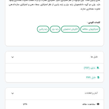
های پایین است. بین دوگروه از نظر استراتژی تکرار، استراتژی نظارت بر درک مطلب تفاوت معناداری وجود
دارد. ولی دو گروه دانشجویان رتبه برتر و رتبه پایین از نظر استراتژی بسط دهی و استراتژی سازماندهی
تفاوت معناداری ندارند.
کلمات کلیدی :
استراتژیهای مطالعه
انگیزش تحصیلی
رتبه برتر
رتبه پائین
فایل ها
دانلود (PDF)
فایل XML
آمار و اطلاعات
مشاهده مقاله
1,298