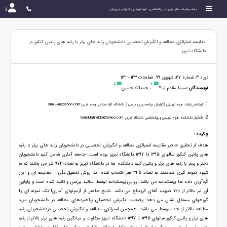
مجله پیشرفت های نوین در روانشناسی، علوم تربیتی و آموزش و پرورش
مقایسه استراتژی مطالعه و انگیزش تحصیلی دانشجویان رتبه های برتر با رتبه های پایین کنکور در
دانشگاه تبریز
دوره 3، شماره 27، شهریور 99، صفحات 143 - 122
2
1
نویسندگان :
سیما مقدم نیا*
، حمدالله حبیبی
1
- کارشناسی ارشد علوم تربیتی (گرایش برنامه ریزی درسی ) دانشگاه آزاد اسلامی واحد تبریز sm2001ir@yahoo.com
2
- دانشیار دانشکده علوم تربیتی و روانشناسی دنشگاه تبریز. hamdullahhabibi@yahoo.com
چکیده :
هدف از تحقیق حاضر مقایسه استراتژی مطالعه و انگیزش تحصیلی در دانشجویان رتبه های برتر با رتبه
های پائین كنكور سالهاي 1395 تا 1397 دانشگاه تبریز بوده است. جامعه آماری شامل کلیه دانشجويان
دختر و پسر با رتبه هاي برتر و پائين کلیه دانشکده ها در دانشگاه تبريز به تعداد9740 نفر می باشند که به
شیوه نمونه گیری هدفمند به تعداد 345 نفر انتخاب شده اند، روش تحقیق علّی – مقایسه ای و ابزار
گردآوری داده ها پرسشنامه می باشد. روایی پرسشنامه توسط اساتید بررسی و تائید شده است و پایایی
آن نیز بالاتر از 7/0 ضریب آلفای کرونباخ می باشد. نتایج حاصل از آزمونهای آماریt تک نمونه ای وt
گروههای مستقل نشان می دهد: وضعیت انگیزش تحصیلی وراهبردهای مطالعه در دانشجویان مورد
مطالعه بالاتر از حد متوسط می باشد. همچنین استراتژی مطالعه و انگیزش تحصیلی دردانشجویان رتبه
های برتر و پائین كنكور سالهاي 1395 تا 1397 دانشگاه تبریز متفاوت و میانگین رتبه های برتر بالاتر از رتبه