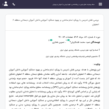
مجله پیشرفت های نوین در روانشناسی، علوم تربیتی و آموزش و پرورش
بررسی نقش تدریس با رویکرد تمام ساحتی بر بهبود عملکرد آموزشی دانش آموزان دبستانی منطقه 6
اصفهان
دوره 8، شماره 86، مرداد 1404، صفحات 84 - 99
2
1
نویسندگان :
سید محمد قلمکاریان*
، نسرین فخاری
1
- استادیار گروه علوم تربیتی، دانشگاه پیام نور، تهران، ایران
2
- دانشجوی کارشناسی ارشدرشته روانشناسی تربیتی، دانشگاه پیام نور، تهران، ایران
چکیده :
این پژوهش با هدف بررسی نقش تدریس با رویکرد تمام ساحتی بر بهبود عملکرد آموزشی دانش آموزان
دبستانی منطقه 6 اصفهان انجام شد. جامعه آماری راکلیه معلمان مقطع دبستان منطقه 6 اصفهان تشکیل
داد که طبق آمار بدست آمده از آموزش و پرورش منطقه 6 تعداد آنها 870 نفربود. حجم نمونه براساس
جدول مورگان 265 برآورد شد که به روش تصادفی ساده انتخاب شدند. پرسشنامه های مورد استفاده
پژوهش شامل پرسشنامه عملکرد آموزشی زندی (1392) و پرسشنامه محقق ساخته رویکرد تمام ساحتی بود
که پایایی آن بر اساس آلفای کرونباخ 89/0 برآورد شد و روایی پرسشنامه با تحلیل عاملی تاییدی مطلوب
گزارش شد. تجزیه و تحلیل داده ها به روش مدل سازی واز طریق نرم افزار smartpls انجام شد. نتایج
پژوهش دال بر این بود که تدریس با رویکرد اعتقادی-دینی بر عملکرد آموزشی دانش آموزان دبستانی
منطقه 6 اصفهان تأثیر 19 درصدی داشت. همچنین تأثیر تدریس با رویکرد زیستی- بدنی بر عملکرد