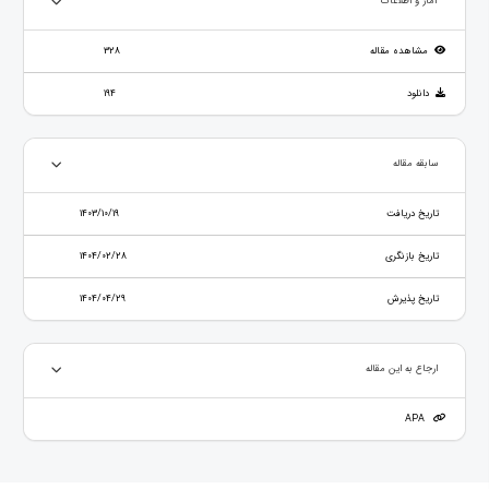
آمار و اطلاعات
مشاهده مقاله
328
دانلود
194
سابقه مقاله
تاریخ دریافت
1403/10/19
تاریخ بازنگری
1404/02/28
تاریخ پذیرش
1404/04/29
ارجاع به این مقاله
APA