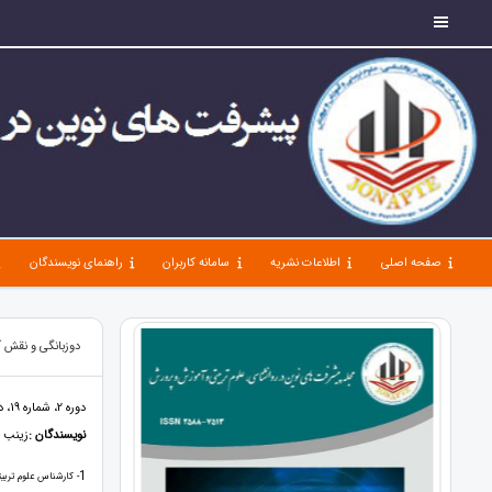
صفحه اصلی
اطلاعات نشریه
سامانه کاربران
راهنمای نویسندگان
دوزبانگی و نقش آ
دوره 2، شماره 19، دی 98، صفحات 47 - 54
نویسندگان :
زینب 
1
- کارشناس علوم تربی