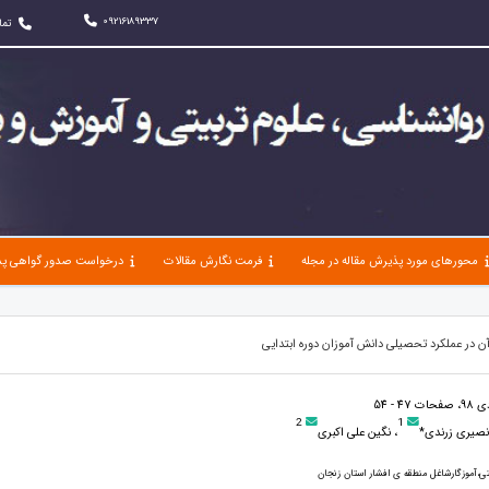
09216189337
تما
محورهای مورد پذیرش مقاله در مجله
فرمت نگارش مقالات
درخواست صدور گواهی پذ
ن در عملکرد تحصیلی دانش آموزان دوره ابتدایی
2
1
نصیری زرندی*
، نگین علی اکبری
تی،آموزگارشاغل منطقه ی افشار استان زنجان