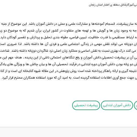
تی،آموزگارشاغل منطقه ی افشار استان زنجان
ینه ساز پیشرفت، انسجام آموخته‌ها و مشارکت علمی و عملی در دانش آموزان باشد. این موضوع از جنبه 
جه به وجود زبان ها و گویش ها و لهجه های متفاوت در کشور ایران، برآن شدیم که به موضوع دو زبان
یده ارتباط مستقیمی با قدرت خلاقیت، تبیین قیاسی، مقوله بندی تحلیل و پردازش و تفسیر کودکان دارد
ان دوزبانه می تواند نقش مهمی در زندگی اجتماعی علمی و فردی آن ها داشته باشد. لذا ضروری است ت
ر می کنند درک بهتری نسبت به نقش اساسی و عملکرد زبان اصلی نزد شاگردان دوزبانه داشته باشند. شناخت 
ی آن بر پیشرفت تحصیلی دانش آموزان و رفع تنگناهای احتمالی ناشی از این پدیده ، هدف مهم این مق
ش دو زبانه بودن دانش آموزان دوره ابتدایی در فرآیند تحصیلی آن ها و بیان چالش ها و ویژگی های یادگ
تیجه گیری و ارائه راهکار پرداخته شده است روش پژوهش در این مقاله شیوه کتابخانه ای است و از کتاب
ی جهت جمع آوری اطلاعات استفاده گردیده است. به امید آن که مورد استفاده همکاران محترم قرار گیرد.
دانش آموزان ابتدایی
پیشرفت تحصیلی