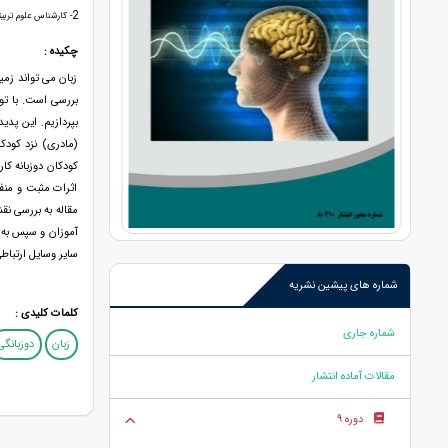
2
- کارشناس علوم تربی
چکیده :
زبان می تواند زم
بررسی است. با تو
بپردازیم. این پد
(مادری) نزد کودک
کودکان دوزبانه کا
اثرات مثبت و منف
مقاله به بررسی نق
آموزان و سپس به ن
سایر وسایل ارتباط
شماره های پیشین نشریه
کلمات کلیدی :
شماره جاری
زبان
دوزبانگی
مقالات آماده انتشار
دوره 9