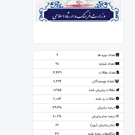
تعداد دوره ها
9
تعداد شماره
98
تعداد مقالات
3,439
تعداد نویسندگان
7,324
مقالات پذیرش شده
1,355
مقالات رد شده
2,084
درصد پذیرش
39.4%
درصد عدم پذیرش
60.6%
زمان پذیرش (روز)
62
پایگاه‌های نمایه شده
47