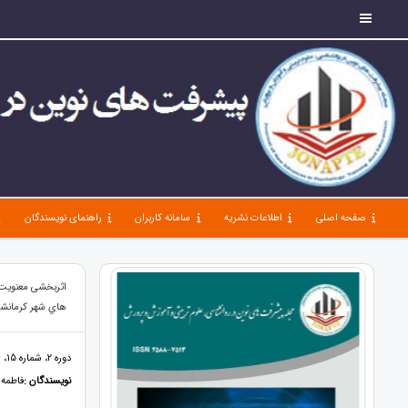
صفحه اصلی
اطلاعات نشریه
سامانه کاربران
راهنمای نویسندگان
اثربخشی معنویت 
هاي شهر كرمانشا
دوره 2، شماره 15، شهریور 98، صفحات 97 - 114
نویسندگان :
فاطمه 