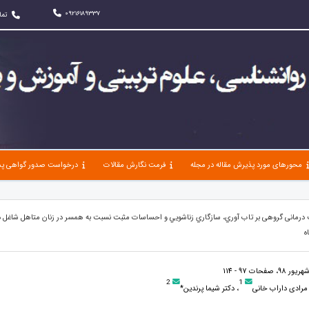
09216189337
تما
محورهای مورد پذیرش مقاله در مجله
فرمت نگارش مقالات
درخواست صدور گواهی پذ
درمانی گروهی بر تاب آوري، سازگاري زناشويي و احساسات مثبت نسبت به همسر در زنان متاهل شاغل در
ه
2
1
مرادی داراب خانی
، دکتر شیما پرندین*