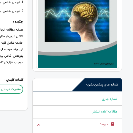
1
- گروه روانشناسي ، وا
2
- گروه روانشناسي ، وا
چکیده :
هدف مطالعه انجام
شاغل در بيمارستان
پژوهش شامل پرسش
موجب افزایش تاب
کلمات کلیدی :
شماره های پیشین نشریه
معنویت درمانی 
شماره جاری
مقالات آماده انتشار
دوره 9