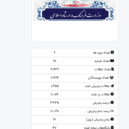
تعداد دوره ها
9
تعداد شماره
98
تعداد مقالات
3,439
تعداد نویسندگان
7,324
مقالات پذیرش شده
1,355
مقالات رد شده
2,084
درصد پذیرش
39.4%
درصد عدم پذیرش
60.6%
زمان پذیرش (روز)
62
پایگاه‌های نمایه شده
47