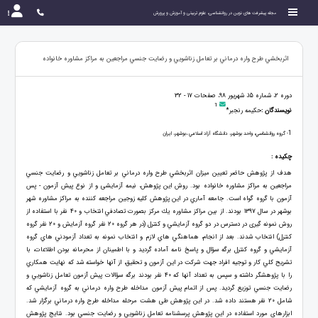
مجله پیشرفت های نوین در روانشناسی، علوم تربیتی و آموزش و پرورش
اثربخشي طرح واره درماني بر تعامل زناشويي و رضایت جنسي مراجعین به مراکز مشاوره خانواده
دوره 2، شماره 15، شهریور 98، صفحات 17 - 32
1
نویسندگان :
حکیمه رنجبر*
1
- گروه روانشناسي، واحد بوشهر، دانشگاه آزاد اسلامي ،بوشهر، ايران
چکیده :
هدف از پژوهش حاضر تعیین ميزان اثربخشي طرح واره درماني بر تعامل زناشويي و رضایت جنسي
مراجعین به مراکز مشاوره خانواده بود. روش اين پژوهش، نیمه آزمایشی و از نوع پیش آزمون - پس
آزمون با گروه گواه است. جامعه آماري در اين پژوهش كليه زوجين مراجعه كننده به مراكز مشاوره شهر
بوشهر در سال 1397 بودند. از بین مراكز مشاوره يك مركز بصورت تصادفي انتخاب و 40 نفر با استفاده از
روش نمونه گیری در دسترس در دو گروه آزمايشي و کنترل (در هر گروه 20 نفر گروه آزمايش و 20 نفر گروه
کنترل) انتخاب شدند. بعد از انجام، هماهنگي هاي لازم و انتخاب نمونه به تعداد آزمودني هاي گروه
آزمايشي و گروه كنترل برگه سؤال و پاسخ نامه آماده گرديد و با اطمينان از محرمانه بودن اطلاعات، با
تشريح كلي كار و توجيه افراد جهت شركت در اين آزمون و تحقيق، از آنها خواسته شد كه نهايت همكاري
را با پژوهشگر داشته و سپس به تعداد آنها كه 40 نفر بودند برگه سؤالات پيش آزمون تعامل زناشويي و
رضایت جنسي توزيع گرديد. پس از اتمام پيش آزمون مداخله طرح واره درماني به گروه آزمايشي كه
شامل 20 نفر هستند داده شد. در این پژوهش طی هشت مرحله مداخله طرح واره درماني برگزار شد.
ابزارهای مورد استفاده در این پژوهش پرسشنامه تعامل زناشويي و رضایت جنسي بود. نتايج پژوهش