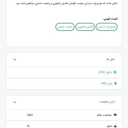
نشان دادند که طرح واره درماني موجب افزايش تعامل زناشويي و رضایت جنسي مراجعین شده بود.
کلمات کلیدی :
طرح واره درماني
تعامل زناشويي
رضایت جنسي
فایل ها
دانلود (PDF)
فایل XML
آمار و اطلاعات
مشاهده مقاله
1,557
دانلود
191