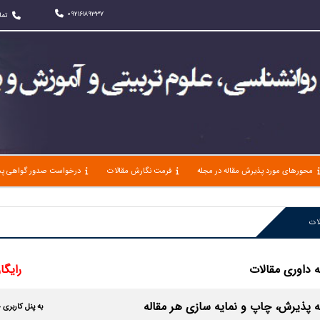
09216189337
تما
محورهای مورد پذیرش مقاله در مجله
فرمت نگارش مقالات
درخواست صدور گواهی پذ
ات
 داوری مقالات
رایگان
 پذیرش، چاپ و نمایه سازی هر مقاله
به پنل کاربری 