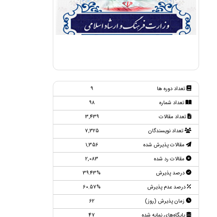
تعداد دوره ها
9
تعداد شماره
98
تعداد مقالات
3,439
تعداد نویسندگان
7,325
مقالات پذیرش شده
1,356
مقالات رد شده
2,083
درصد پذیرش
39.43%
درصد عدم پذیرش
60.57%
زمان پذیرش (روز)
62
پایگاه‌های نمایه شده
47