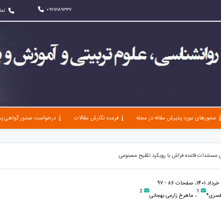
09216189337
تما
محورهای مورد پذیرش مقاله در مجله
فرمت نگارش مقالات
درخواست صدور گواهی پذ
 مستندات قاعده فراش با رویکرد تلقیح مصنوعی
2
1
فسری*
، ماهرخ زارعی بهجانی