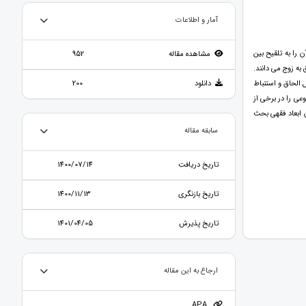
آمار و اطلاعات
 را به تلقیح بین
مشاهده مقاله
952
به زوج می دانند.
 الحاق و استنباط
دانلود
200
عی را در برخی از
 ابعاد فقهی بحث
سابقه مقاله
تاریخ دریافت
1400/07/14
تاریخ بازنگری
1400/11/13
تاریخ پذیرش
1401/04/05
ارجاع به این مقاله
APA