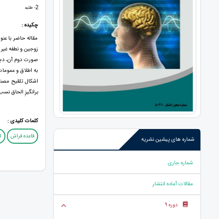
2
- طلبه
چکیده :
مقاله حاضر با عنو
زوجین و نطفه غیر 
صورت دوم آن، دچار
به اطلاق و عمومات
اشکال تلقیح مصنو
برانگیزِ الحاق نس
کلمات کلیدی :
قاعده فراش
ل
شماره های پیشین نشریه
شماره جاری
مقالات آماده انتشار
دوره 9