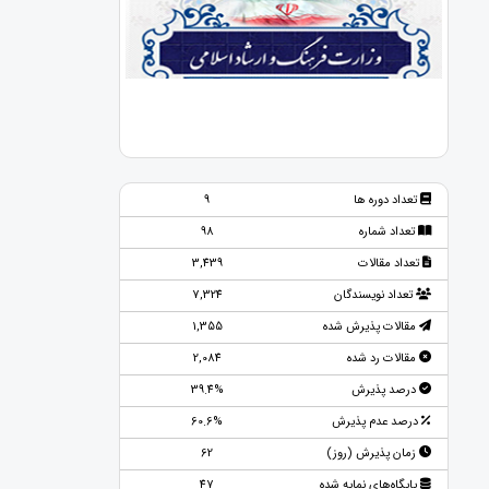
تعداد دوره ها
9
تعداد شماره
98
تعداد مقالات
3,439
تعداد نویسندگان
7,324
مقالات پذیرش شده
1,355
مقالات رد شده
2,084
درصد پذیرش
39.4%
درصد عدم پذیرش
60.6%
زمان پذیرش (روز)
62
پایگاه‌های نمایه شده
47