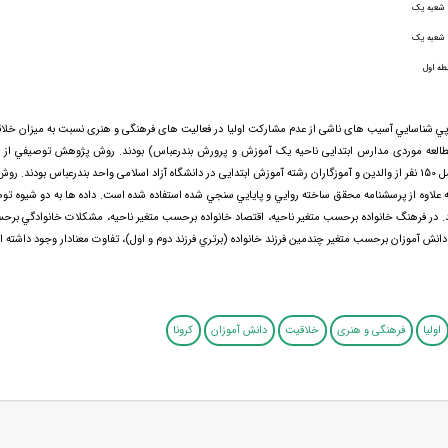
ا شعبه یک
ا شعبه یک
طه اول
 شناسايي آسیب های ناشی از عدم مشارکت اولیا در فعالیت های فرهنگی و هنری نسبت به میزان خلا
مطالعه موردی مدارس ابتدایی ناحیه یک آموزش و پرورش بندرعباس) بودند. روش پژوهش توصيفي از ن
نمونه پژوهش شامل 150 نفر از والدين و آموزگاران رشته آموزش ابتدایی در دانشگاه آزاد اسلامی واحد بندرعباس بودند.
 علاوه از پرسشنامه محقق ساخته روايي و پايايي سنجي شده استفاده شده است. داده ها به دو شيوه تو
. در فرهنگ خانواده برحسب متغير ناحيه، اقتصاد خانواده برحسب متغير ناحيه، مشکلات خانوادگي برحس
 دانش آموزان برحسب متغير چندمين فرزند خانواده (برتري فرزند دوم و اول)، تفاوت معنادار وجود داشته 
اولیا
فرهنگی و هنری
خلاقیت
دانش آموزان
کرونا