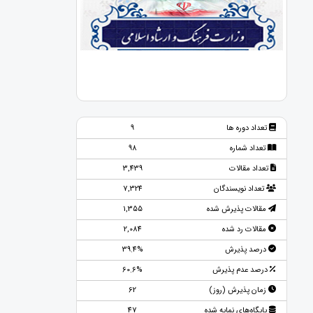
تعداد دوره ها
9
تعداد شماره
98
تعداد مقالات
3,439
تعداد نویسندگان
7,324
مقالات پذیرش شده
1,355
مقالات رد شده
2,084
درصد پذیرش
39.4%
درصد عدم پذیرش
60.6%
زمان پذیرش (روز)
62
پایگاه‌های نمایه شده
47