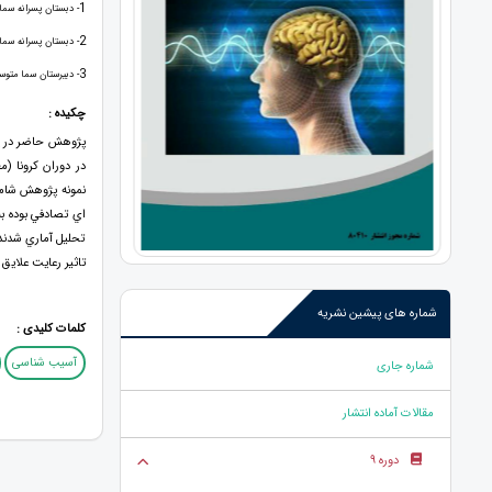
1
- دبستان پسرانه سم
2
- دبستان پسرانه سم
3
- دبیرستان سما متوس
چکیده :
پژوهش حاضر در پي
در دوران کرونا (
اي تصادفي بوده به
تحليل آماري شدند
تاثير رعايت علايق
شماره های پیشین نشریه
کلمات کلیدی :
آسیب شناسی
شماره جاری
مقالات آماده انتشار
دوره 9