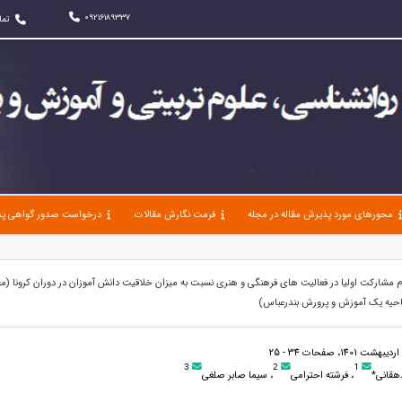
09216189337
تما
محورهای مورد پذیرش مقاله در مجله
فرمت نگارش مقالات
درخواست صدور گواهی پذ
مشارکت اولیا در فعالیت های فرهنگی و هنری نسبت به میزان خلاقیت دانش آموزان در دوران کرونا (م
احیه یک آموزش و پرورش بندرعباس)
3
2
1
هقانی*
، فرشته احترامی
، سیما صابر صلغی