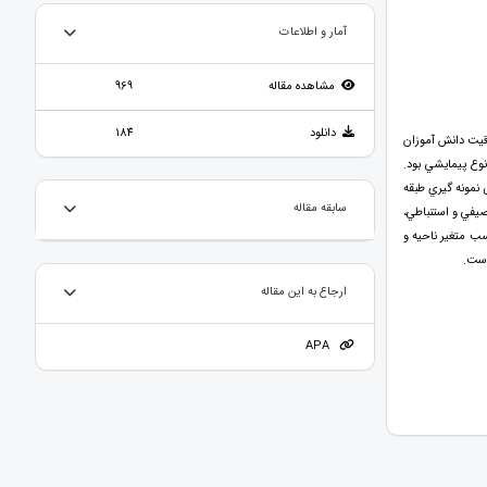
آمار و اطلاعات
مشاهده مقاله
969
دانلود
184
قیت دانش آموزان
وع پيمايشي بود.
 روش نمونه گيري طبقه
سابقه مقاله
صيفي و استنباطي،
ب متغير ناحيه و
است.
ارجاع به این مقاله
APA