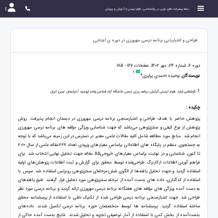
مجله پیشرفت های نوین در روانشناسی، علوم تربیتی و آموزش و پرورش
طراحی و اعتباریابی برنامه درسی مهرورزی در دوره ی ابتدایی
دوره 6، شماره 64، مهر 1402، صفحات 167 - 185
1
نویسندگان :
وحیده احمدی پراپری*
1
- کارشناسی ارشد علوم تربیتی گرایش برنامه ریزی درسی دانشگاه آزاد اسلامی واحد ارومیه، آذربایجان غربی، ایران
چکیده :
پژوهش حاضر با هدف طراحی و اعتبارسنجی برنامه ‌درسی مهرورزی در دبستان انجام پذیرفت. روش
پژوهش از نوع کیفی و سنتزپژوهی می‌باشد که جهت شناسایی ویژگی مؤلفه ‌های برنامه درسی مهرورزی
انجام شد. منابع مورد مطالعه شامل کلیه مقالات علمی معتبر در دسترس در این زمینه می‌باشد که با توجه
به جستجوی منظم در پایگاه ‌های اطلاعاتی براساس معیارهای ورودی تعداد 267مقاله علمی از سال 2010
تا کنون، شناسایی و در نهایت براساس معیارهای خروجی55 مقاله جهت تحلیل نهایی انتخاب شد. برای
فراهم آوردن اطلاعات ازکاربرگ طراحی‌شده توسط محقق برای گزارش و ثبت اطلاعات پژوهش‌های اولیه
استفاده‌ گردید و جهت تحلیل‌ یافته‌ها از الگوی شش-مرحله‌ای سنتزپژوهی‌ روبرتس استفاده ‌شد. سپس با
استفاده از کدگذاری، داده ‌های بدست‌ آمده از مرحله سنتزپژوهی مورد تحلیل قرار گرفتند. طبق یافته‌های
به دست‌ آمده ویژگی‌ های مؤلفه‌ های هفتگانه برنامه‌ درسی مهرورزی ارائه گردید و برنامه ‌درسی مورد نظر
طراحی شد. جهت اعتبارسنجی برنامه ‌درسی طراحی شده از تکنیک دلفی با استفاده از پرسشنامه محقق
ساخته استفاده گردید. پرسشنامه ‌ها توسط متخصصان حوزه برنامه درسی تکمیل شدند. داده‌های
بدست‌آمده از بخش کمی با استفاده از آمار توصیفی تجزیه و تحلیل شدند. نتایج بدست آمده حاکی از